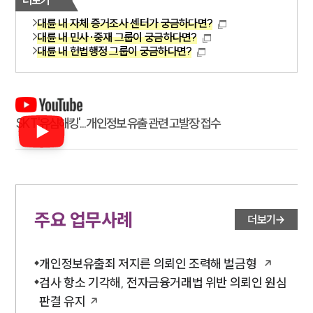
대륜 내 자체 증거조사 센터가 궁금하다면?
대륜 내 민사·중재 그룹이 궁금하다면?
대륜 내 헌법행정 그룹이 궁금하다면?
SKT '유심해킹'...개인정보 유출 관련 고발장 접수
주요 업무사례
더보기
개인정보유출죄 저지른 의뢰인 조력해 벌금형
검사 항소 기각해, 전자금융거래법 위반 의뢰인 원심
판결 유지