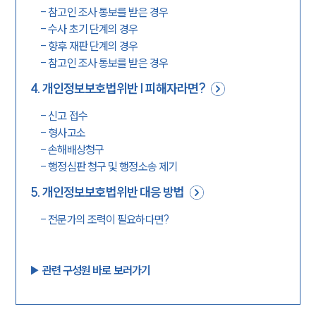
-
참고인 조사 통보를 받은 경우
-
수사 초기 단계의 경우
-
향후 재판 단계의 경우
-
참고인 조사 통보를 받은 경우
4
.
개인정보보호법위반 | 피해자라면?
-
신고 접수
-
형사고소
-
손해배상청구
-
행정심판 청구 및 행정소송 제기
5
.
개인정보보호법위반 대응 방법
-
전문가의 조력이 필요하다면?
▶︎ 관련 구성원 바로 보러가기