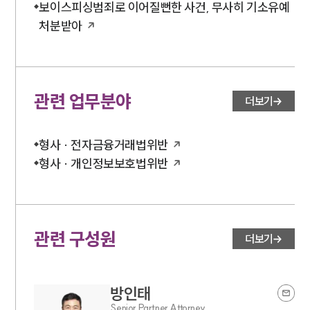
보이스피싱범죄로 이어질뻔한 사건, 무사히 기소유예
처분받아
관련 업무분야
더보기
형사 · 전자금융거래법위반
형사 · 개인정보보호법위반
관련 구성원
더보기
방인태
Senior Partner Attorney