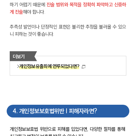
글로벌 파트너 로펌
하기 어렵기 때문에 
진술 범위와 목적을 정확히 파악하고 신중하
고객의 소리
게 진술
해야 합니다.
통합검색
AI대륜
추측성 발언이나 단정적인 표현은 불리한 추정을 불러올 수 있으
니 피하는 것이 좋습니다.
업무사례
형사 주요 업무사례
더보기
사례분석/최신동향
형사 법률정보
개인정보유출죄에 연루되었다면?
법률지식인
형사소송·상담후기
업무분야
형사그룹 업무
4
.
개인정보보호법위반 | 피해자라면?
전체
개인정보보호법 위반으로 피해를 입었다면, 다양한 절차를 통해 
구성원 소개