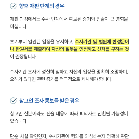
향후 재판 단계의 경우
재판 과정에서는 수사 단계에서 확보된 증거와 진술이 큰 영향을 
미칩니다.
초기부터 일관된 입장을 유지하고, 
수사기관 및 법원에 반성문이
나 탄원서를 제출하여 자신의 잘못을 인정하고 선처를 구하는 것
이 권장됩니다.
수사기관 조사에 성실히 임하고 자신의 입장을 명확히 소명하며, 
오해가 있다면 관련 증거를 적극적으로 제시해야 합니다.
참고인 조사 통보를 받은 경우
그룹소개
참고인 신분이라도 진술 내용에 따라 피의자로 전환될 가능성이 
있습니다.
그룹소개
대륜의 강점
오시는 길
단순 사실 확인인지, 수사기관이 혐의를 의심하는지 명확히 판단