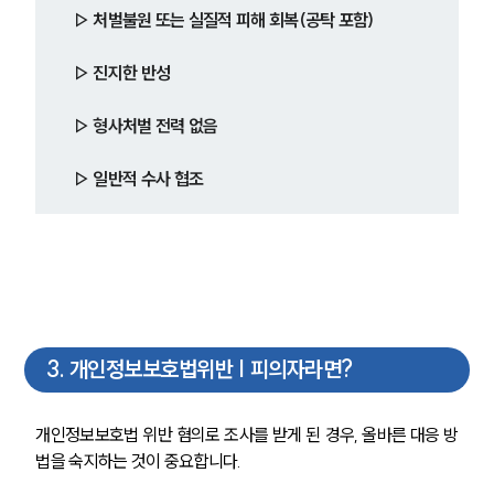
▷ 처벌불원 또는 실질적 피해 회복(공탁 포함)
▷ 진지한 반성
▷ 형사처벌 전력 없음
▷ 일반적 수사 협조
3
.
개인정보보호법위반 | 피의자라면?
개인정보보호법 위반 혐의로 조사를 받게 된 경우, 올바른 대응 방
법을 숙지하는 것이 중요합니다.