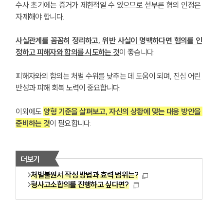
수사 초기에는 증거가 제한적일 수 있으므로 섣부른 혐의 인정은 
자제해야 합니다.
사실관계를 꼼꼼히 정리하고, 위반 사실이 명백하다면 혐의를 인
정하고 피해자와 합의를 시도하는 것
이 좋습니다.
피해자와의 합의는 처벌 수위를 낮추는 데 도움이 되며, 진심 어린 
반성과 피해 회복 노력이 중요합니다.
이외에도 
양형 기준을 살펴보고, 자신의 상황에 맞는 대응 방안을 
준비하는 것
이 필요합니다.
더보기
처벌불원서 작성 방법과 효력 범위는?
형사고소합의를 진행하고 싶다면?