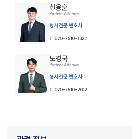
신용훈
Partner Attorney
형사전문 변호사
T.
070-7510-1822
노경국
Partner Attorney
형사전문 변호사
T.
070-7510-2012