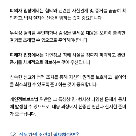
피의자 입장에서는 
혐의와 관련한 사실관계 및 증거를 꼼꼼히 확
인하고, 법적 절차에 신중히 임하는 것이 중요합니다. 
무작정 혐의를 부인하거나 감정을 앞세운 대응은 오히려 불리한 
결과를 초래할 수 있으므로 주의해야 합니다. 
피해자 입장에서는 
개인정보 침해 사실을 정확히 파악하고 관련 
증거를 체계적으로 확보하는 것이 우선입니다. 
신속한 신고와 법적 조치를 통해 자신의 권리를 보호하고, 불이익
을 최소화할 수 있도록 준비하는 것이 중요합니다.
개인정보보호법 위반은 그 특성상 민·형사상 다양한 문제가 동시
에 발생할 수 있으므로, 대응 과정에서 신중한 판단과 철저한 준비
가 요구됩니다.
전문가의 조력이 필요하다면?