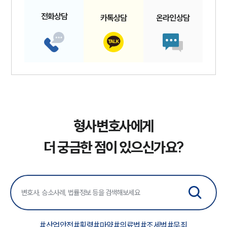
전화
상담
카톡
상담
온라인
상담
형사변호사에게
인재채용
만화로 보는 사례
더 궁금한 점이 있으신가요?
#
산업안전
#
횡령
#
마약
#
의료법
#
조세범
#
무죄