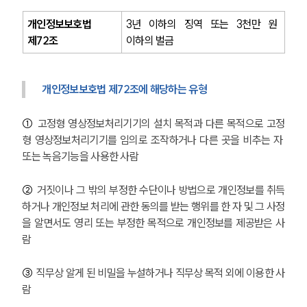
개인정보보호법 
3년 이하의 징역 또는 3천만 원 
제72조
이하의 벌금
개인정보보호법 제72조에 해당하는 유형
① 
고정형 영상정보처리기기의 설치 목적과 다른 목적으로 고정
형 영상정보처리기기를 임의로 조작하거나 다른 곳을 비추는 자 
또는 녹음기능을 사용한 사람
② 
거짓이나 그 밖의 부정한 수단이나 방법으로 개인정보를 취득
하거나 개인정보 처리에 관한 동의를 받는 행위를 한 자 및 그 사정
을 알면서도 영리 또는 부정한 목적으로 개인정보를 제공받은 사
람
③ 
직무상 알게 된 비밀을 누설하거나 직무상 목적 외에 이용한 사
람