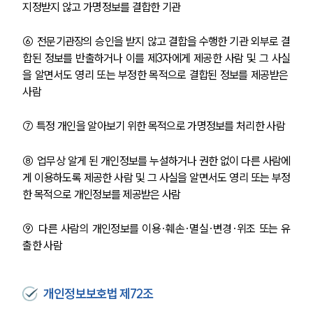
지정받지 않고 가명정보를 결합한 기관
⑥ 전문기관장의 승인을 받지 않고 결합을 수행한 기관 외부로 결
합된 정보를 반출하거나 이를 제3자에게 제공한 사람 및 그 사실
을 알면서도 영리 또는 부정한 목적으로 결합된 정보를 제공받은 
사람
⑦ 특정 개인을 알아보기 위한 목적으로 가명정보를 처리한 사람
⑧ 업무상 알게 된 개인정보를 누설하거나 권한 없이 다른 사람에
게 이용하도록 제공한 사람 및 그 사실을 알면서도 영리 또는 부정
한 목적으로 개인정보를 제공받은 사람
⑨ 다른 사람의 개인정보를 이용·훼손·멸실·변경·위조 또는 유
출한 사람
개인정보보호법 제72조