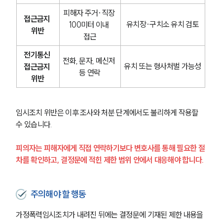
피해자 주거·직장 
접근금지 
형사전문변호사
유치장·구치소 유치 검토
100미터 이내 
위반
접근
소식/자료
전기통신 
전화, 문자, 메신저 
유치 또는 형사처벌 가능성
접근금지 
언론보도
등 연락
위반
공지사항
법률 블로그
법률서식
뉴스레터/브로슈어
임시조치 위반은 이후 조사와 처분 단계에서도 불리하게 작용할 
세미나
수 있습니다.
피의자는 피해자에게 직접 연락하기보다 변호사를 통해 필요한 절
대륜법률상담예약
차를 확인하고, 결정문에 적힌 제한 범위 안에서 대응해야 합니다.
대륜법률상담예약
주의해야 할 행동
가정폭력임시조치가 내려진 뒤에는 결정문에 기재된 제한 내용을 