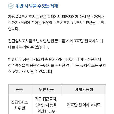
글로벌 파트너 로펌
위반 시 받을 수 있는 제재
고객의 소리
통합검색
가정폭력임시조치를 받은 상태에서 피해자에게 다시 연락하거나 
AI대륜
주거지·직장에 찾아간 경우에는 임시조치 위반으로 판단될 수 있
습니다.
업무사례
긴급임시조치를 위반하면 법원 통보를 거쳐 300만 원 이하의 과
형사 주요 업무사례
태료가 부과될 수 있습니다.
사례분석/최신동향
형사 법률정보
법률지식인
법원이 결정한 임시조치 중 퇴거·격리, 100미터 이내 접근금지, 
형사소송·상담후기
전기통신을 이용한 접근금지를 위반한 경우에는 유치장 또는 구치
소 유치가 검토될 수 있습니다.
업무분야
구분
위반 내용
제재 가능성
형사그룹 업무
전체
긴급 접근금지, 
긴급임시조
300만 원 이하 과태료
연락금지 등을 
치 위반
위반한 경우
구성원 소개