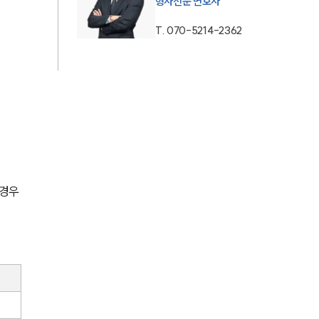
형사전문 변호사
AI대륜
T.
070-5214-2362
업무사례
형사 주요 업무사례
사례분석/최신동향
형사 법률정보
법률지식인
 경우
형사소송·상담후기
업무분야
형사그룹 업무