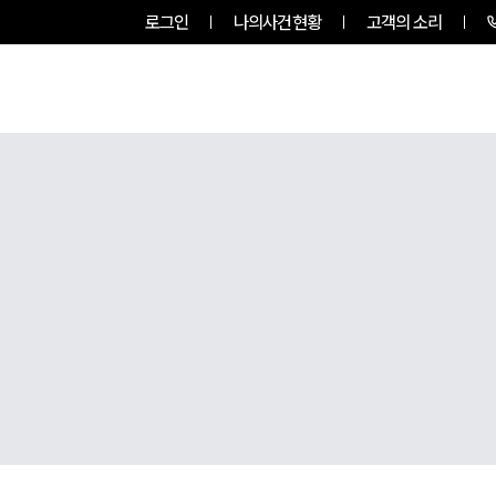
로그인
나의사건현황
고객의 소리
그룹소개
업무사례
업무분야