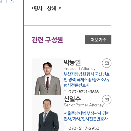
NTS
형사 · 상해
관련 구성원
더보기
박동일
President Attorney
부산지방법원 형사 국선변호
인 경력,국제소송/증거조사/
형사전문변호사
T.
070-5221-3616
신일수
Senior Partner Attorney
서울중앙지법 부장판사 경력,
민사/가사/형사전문변호사
T.
070-5117-2950