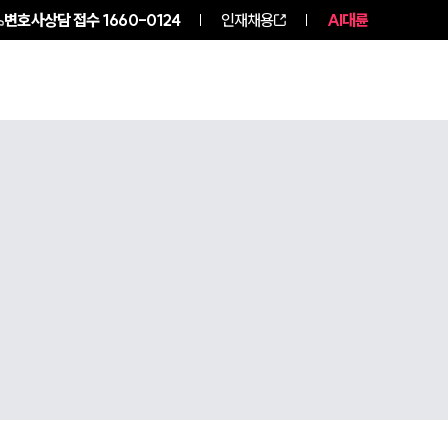
변호사상담 접수
1660-0124
인재채용
AI대륜
구성원 소개
소식/자료