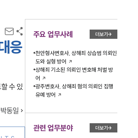
주요 업무사례
더보기
 대응
천안형사변호사, 상해죄 상습범 의뢰인
도와 실형 방어
상해죄 기소된 의뢰인 변호해 처벌 방
어
할 수 있
광주변호사, 상해죄 혐의 의뢰인 집행
유예 방어
박동일
관련 업무분야
더보기