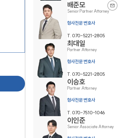
배준모
Senior Partner Attorney
형사전문 변호사
T.
070-5221-2805
최대일
Partner Attorney
그룹소개
형사전문 변호사
그룹소개
T.
070-5221-2805
이승호
대륜의 강점
Partner Attorney
오시는 길
형사전문 변호사
글로벌 파트너 로펌
T.
070-7510-1046
이인준
고객의 소리
Senior Associate Attorney
통합검색