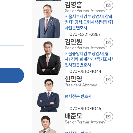
김영흠
Senior Partner Attorney
서울서부지검 부장검사[강력
범죄] 경력,군형사/성범죄/형
사전문변호사
T.
070-5221-2387
김인원
Senior Partner Attorney
서울중앙지검 부장검사[형
그룹소개
사] 경력,회계감리/증거조사/
형사전문변호사
그룹소개
T.
070-7510-1044
한민영
대륜의 강점
President Attorney
오시는 길
형사전문 변호사
글로벌 파트너 로펌
T.
070-7510-1046
배준모
고객의 소리
Senior Partner Attorney
통합검색