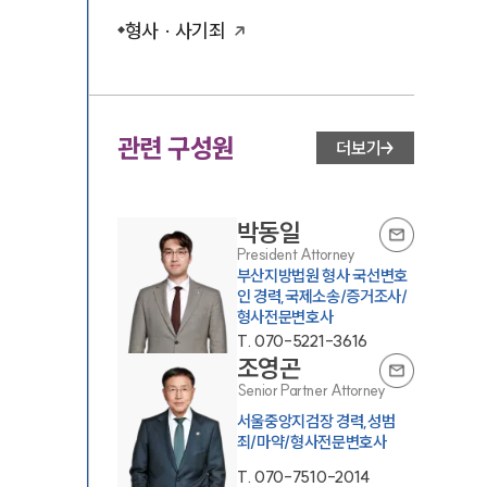
형사 · 사기죄
관련 구성원
더보기
박동일
President Attorney
부산지방법원 형사 국선변호
인 경력,국제소송/증거조사/
형사전문변호사
T.
070-5221-3616
조영곤
Senior Partner Attorney
서울중앙지검장 경력,성범
죄/마약/형사전문변호사
T.
070-7510-2014