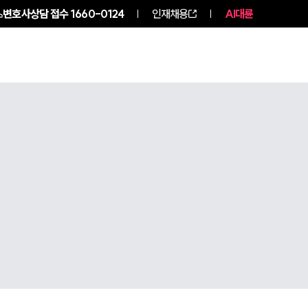
변호사상담 접수
1660-0124
인재채용
AI대륜
구성원 소개
소식/자료