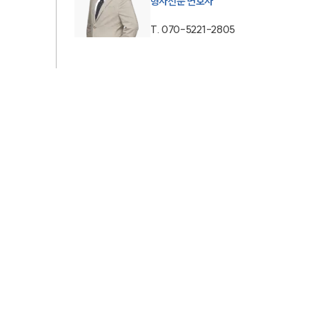
형사전문 변호사
AI대륜
T.
070-5221-2805
업무사례
형사 주요 업무사례
사례분석/최신동향
형사 법률정보
법률지식인
형사소송·상담후기
업무분야
형사그룹 업무