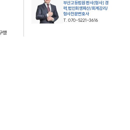
부산고등법원 판사[형사] 경
력,법인회생파산/회계감리/
AI대륜
형사전문변호사
T.
070-5221-3616
업무사례
요구했
형사 주요 업무사례
사례분석/최신동향
형사 법률정보
법률지식인
형사소송·상담후기
업무분야
형사그룹 업무