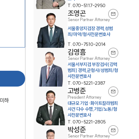
T.
070-5117-2950
조영곤
Senior Partner Attorney
서울중앙지검장 경력,성범
죄/마약/형사전문변호사
T.
070-7510-2014
김영흠
그룹소개
Senior Partner Attorney
서울서부지검 부장검사[강력
범죄] 경력,군형사/성범죄/형
그룹소개
사전문변호사
T.
070-5221-2387
대륜의 강점
고병준
President Attorney
오시는 길
의미하
대규모 기업·화이트칼라범죄
사건 다수 수행,기업/노동/형
글로벌 파트너 로펌
사전문변호사
T.
070-5221-2805
고객의 소리
박성준
Senior Partner Attorney
통합검색