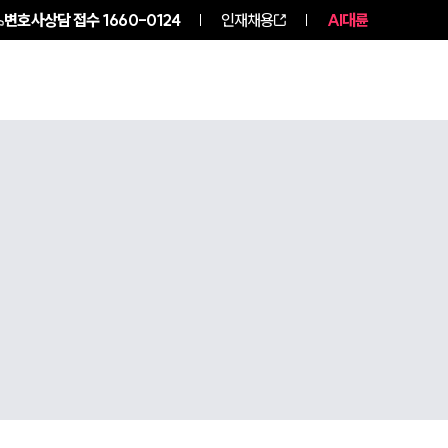
변호사상담 접수
1660-0124
인재채용
AI대륜
구성원 소개
소식/자료