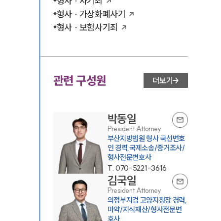
형사 · 사기죄
형사 · 가상화폐사기
형사 · 보험사기죄
관련 구성원
더보기
박동일
President Attorney
부산지방법원 형사 국선변호
인 경력,국제소송/증거조사/
형사전문변호사
T.
070-5221-3616
김국일
President Attorney
의정부지검 고양지청장 경력,
마약/지식재산/형사전문변
호사