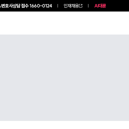
변호사상담 접수
1660-0124
인재채용
AI대륜
구성원 소개
소식/자료