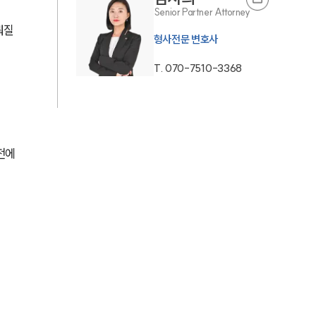
Senior Partner Attorney
AI대륜
뤄질 
형사전문 변호사
업무사례
T.
070-7510-3368
형사 주요 업무사례
사례분석/최신동향
전에 
형사 법률정보
법률지식인
형사소송·상담후기
업무분야
형사그룹 업무