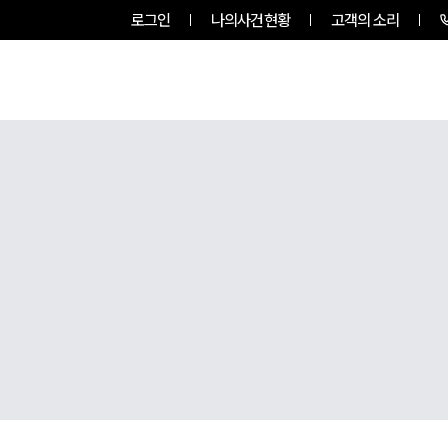
로그인
나의사건현황
고객의 소리
그룹소개
업무사례
업무분야