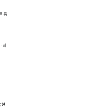
전체
을 통
구성원 소개
형사전문변호사
나 외
소식/자료
언론보도
공지사항
법률 블로그
법률서식
뉴스레터/브로슈어
생한 