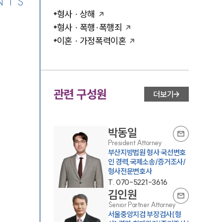
NTS
형사 · 상해
형사 · 폭행·폭행죄
이혼 · 가정폭력이혼
관련 구성원
더보기
박동일
President Attorney
부산지방법원 형사 국선변호
인 경력,국제소송/증거조사/
형사전문변호사
T.
070-5221-3616
김인원
Senior Partner Attorney
서울중앙지검 부장검사[형