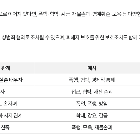
으로 이어져 있다면, 폭행·협박·감금·재물손괴·명예훼손·모욕 등 다양한
성범죄 혐의로 조사될 수 있으며, 피해자 보호를 위한 보호조치도 함께
 관계
예시
사실혼 배우자
폭행, 협박, 경제적 통제
우자
접근, 협박, 재산 손괴
모, 손자녀
폭언, 폭행, 방임
와 서자 관계
학대, 강요, 감금
 친족
폭행, 모욕, 재물손괴