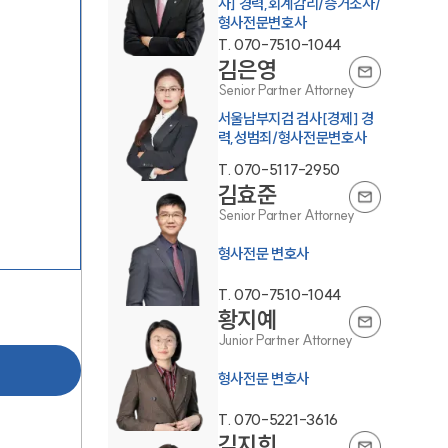
사] 경력,회계감리/증거조사/
형사전문변호사
T.
070-7510-1044
김은영
Senior Partner Attorney
서울남부지검 검사[경제] 경
력,성범죄/형사전문변호사
T.
070-5117-2950
그룹소개
김효준
Senior Partner Attorney
그룹소개
형사전문 변호사
대륜의 강점
T.
070-7510-1044
황지예
오시는 길
Junior Partner Attorney
글로벌 파트너 로펌
형사전문 변호사
고객의 소리
T.
070-5221-3616
김지희
통합검색