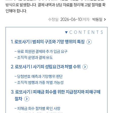
방식으로 발생합니다. 결제 내역과 상담 자료를 정리해 고발 절차를 확
인해야 합니다.
수정일
:
2026-06-10
|
저자 :
박동일
CONTENTS
1
.
로또사기 | 범죄의 구조와 기망 행위의 특징
-
유료 회원권 결제와 추가 입금 요구
-
조직적 운영과 결제 유도
2
.
로또사기 | 사기죄 성립요건과 처벌 수위
-
당첨번호 예측과 기망행위 판단
-
조직적 범행과 가중 처벌 가능성
3
.
로또사기 | 피해금 회수를 위한 지급정지와 피해구제
절차
-
피해금 회수 절차별 확인 사항