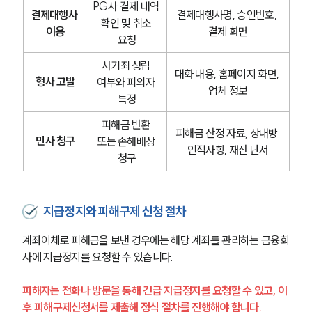
글로벌 파트너 로펌
PG사 결제 내역 
결제대행사 
결제대행사명, 승인번호, 
고객의 소리
확인 및 취소 
이용
결제 화면
통합검색
요청
AI대륜
사기죄 성립 
대화 내용, 홈페이지 화면, 
형사 고발
여부와 피의자 
업무사례
업체 정보
특정
형사 주요 업무사례
피해금 반환 
사례분석/최신동향
피해금 산정 자료, 상대방 
민사 청구
또는 손해배상 
형사 법률정보
인적사항, 재산 단서
청구
법률지식인
형사소송·상담후기
지급정지와 피해구제 신청 절차
업무분야
계좌이체로 피해금을 보낸 경우에는 해당 계좌를 관리하는 금융회
형사그룹 업무
사에 지급정지를 요청할 수 있습니다.
전체
피해자는 전화나 방문을 통해 긴급 지급정지를 요청할 수 있고, 이
후 피해구제신청서를 제출해 정식 절차를 진행해야 합니다.
구성원 소개