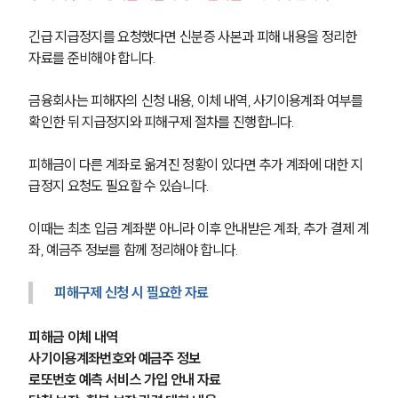
형사전문변호사
긴급 지급정지를 요청했다면 신분증 사본과 피해 내용을 정리한 
자료를 준비해야 합니다.
소식/자료
금융회사는 피해자의 신청 내용, 이체 내역, 사기이용계좌 여부를 
확인한 뒤 지급정지와 피해구제 절차를 진행합니다.
언론보도
공지사항
피해금이 다른 계좌로 옮겨진 정황이 있다면 추가 계좌에 대한 지
법률 블로그
법률서식
급정지 요청도 필요할 수 있습니다.
뉴스레터/브로슈어
세미나
이때는 최초 입금 계좌뿐 아니라 이후 안내받은 계좌, 추가 결제 계
좌, 예금주 정보를 함께 정리해야 합니다.
대륜법률상담예약
피해구제 신청 시 필요한 자료
대륜법률상담예약
피해금 이체 내역
사기이용계좌번호와 예금주 정보
로또번호 예측 서비스 가입 안내 자료