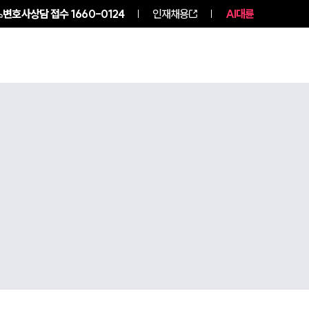
변호사상담 접수
1660-0124
인재채용
AI대륜
구성원 소개
소식/자료