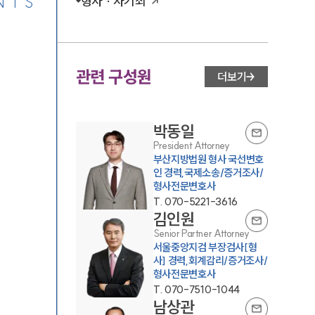
NTS
형사 · 사기죄
관련 구성원
더보기
박동일
President Attorney
부산지방법원 형사 국선변호
인 경력,국제소송/증거조사/
형사전문변호사
T.
070-5221-3616
김인원
Senior Partner Attorney
서울중앙지검 부장검사[형
사] 경력,회계감리/증거조사/
형사전문변호사
T.
070-7510-1044
남상관