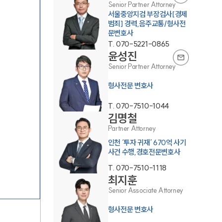
Senior Partner Attorney
서울중앙지검 부장검사[경제
범죄] 경력,음주교통/형사전
문변호사
T.
070-5221-0865
윤성진
Senior Partner Attorney
형사전문 변호사
그룹소개
T.
070-7510-1044
김명철
그룹소개
Partner Attorney
대륜의 강점
인천 ‘투자 귀재’ 670억 사기
사건 수행,경호전문변호사
오시는 길
T.
070-7510-1118
최지훈
글로벌 파트너 로펌
Senior Associate Attorney
고객의 소리
형사전문 변호사
통합검색