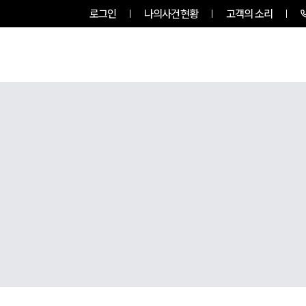
로그인
나의사건현황
고객의 소리
그룹소개
업무사례
업무분야