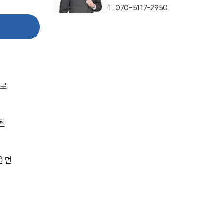
T.
070-5117-2950
AI대륜
업무사례
형사 주요 업무사례
로 
사례분석/최신동향
형사 법률정보
될 
법률지식인
형사소송·상담후기
을 먼
업무분야
형사그룹 업무