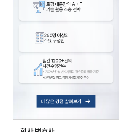
로펌 대륜만의
AI·IT
기술 활용 소송 전략
260명 이상
의
주요 구성원
월간
1200+
건의
사건수임건수
*
2026년 1월 변호사협회 경유증표 발급 기준
*대한변협 광고 규정 제4조 제1호 준수
더 많은 강점 살펴보기
형사
변호사