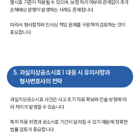
멸시효 기준이 적용될 수 있으며, 보험 처리 여부와 관계없이 추가 
업무사례
손해배상 분쟁이 발생하는 사례도 존재합니다.
형사 주요 업무사례
사례분석/최신동향
따라서 형사절차와 민사상 책임 문제를 구분하여 검토하는 것이 
형사 법률정보
중요합니다.
법률지식인
형사소송·상담후기
업무분야
5
.
과실치상공소시효 | 대응 시 유의사항과
형사그룹 업무
형사변호사의 전략
전체
과실치상공소시효 사건은 사고 초기 자료 확보와 진술 방향에 따
구성원 소개
라 차이가 발생할 수 있습니다.
형사전문변호사
특히 적용 죄명과 공소시효 기간이 달라질 수 있기 때문에 정확한 
법률 검토가 중요합니다.
소식/자료