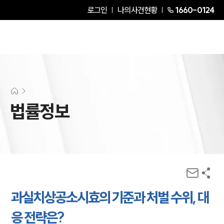
로그인
나의사건현황
1660-0124
법률정보
과실치상공소시효의 기준과 처벌 수위, 대
응 전략은?