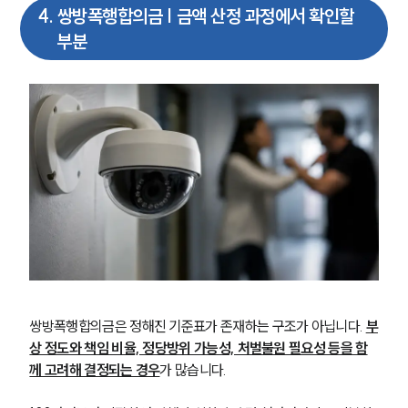
4
.
쌍방폭행합의금 | 금액 산정 과정에서 확인할
형사전문변호사
부분
소식/자료
언론보도
공지사항
법률 블로그
법률서식
뉴스레터/브로슈어
세미나
대륜법률상담예약
대륜법률상담예약
쌍방폭행합의금은 정해진 기준표가 존재하는 구조가 아닙니다. 
부
상 정도와 책임 비율, 정당방위 가능성, 처벌불원 필요성 등을 함
께 고려해 결정되는 경우
가 많습니다.