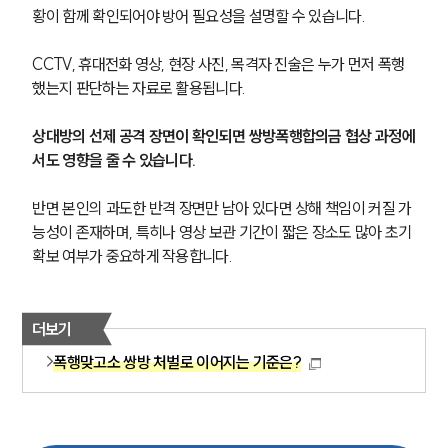
글로벌 파트너 로펌
황이 함께 확인되어야 방어 필요성을 설명할 수 있습니다.
고객의 소리
통합검색
CCTV, 휴대전화 영상, 현장 사진, 목격자 진술은 누가 먼저 폭행
AI대륜
했는지 판단하는 자료로 활용됩니다. 
업무사례
상대방의 선제 공격 장면이 확인되면 쌍방폭행합의금 협상 과정에
서도 영향을 줄 수 있습니다.
형사 주요 업무사례
사례분석/최신동향
반면 본인의 과도한 반격 장면만 남아 있다면 상해 책임이 커질 가
형사 법률정보
법률지식인
능성이 존재하며, 특히나 영상 보관 기간이 짧은 장소도 많아 초기 
형사소송·상담후기
확보 여부가 중요하게 작용합니다.
업무분야
더보기
형사그룹 업무
폭행맞고소 쌍방 처벌로 이어지는 기준은?
전체
구성원 소개