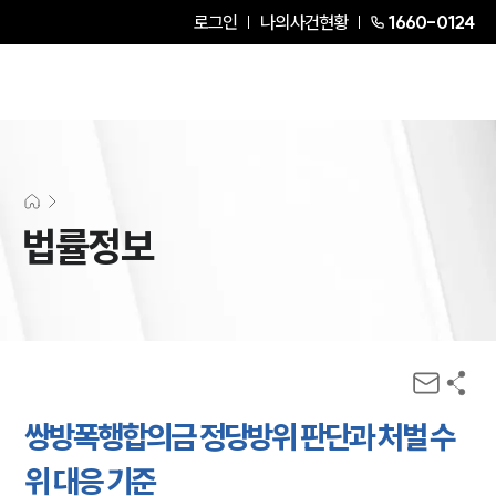
로그인
나의사건현황
1660-0124
법률정보
쌍방폭행합의금 정당방위 판단과 처벌 수
위 대응 기준