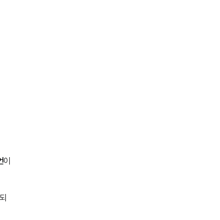
AI대륜
업무사례
형사 주요 업무사례
사례분석/최신동향
형사 법률정보
법률지식인
형사소송·상담후기
언
이 
업무분야
정되
형사그룹 업무