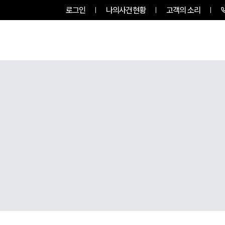
로그인
나의사건현황
고객의 소리
그룹소개
업무사례
업무분야