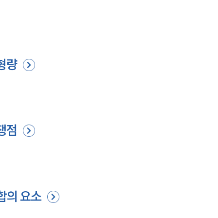
 형량
 쟁점
합의 요소