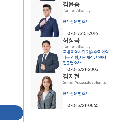
김윤중
Partner Attorney
형사전문 변호사
T.
070-7510-2016
허성국
Partner Attorney
국내 제약사의 기술수출 계약
그룹소개
자문 진행,지식재산권/형사
전문변호사
그룹소개
T.
070-5221-2805
김지현
대륜의 강점
Senior Associate Attorney
오시는 길
형사전문 변호사
글로벌 파트너 로펌
T.
070-5221-0865
고객의 소리
통합검색