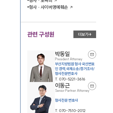
형사 · 모욕죄
형사 · 사이버명예훼손
관련 구성원
더보기
박동일
President Attorney
부산지방법원 형사 국선변호
인 경력,국제소송/증거조사/
형사전문변호사
T.
070-5221-3616
이동근
Senior Partner Attorney
형사전문 변호사
T.
070-7510-2012