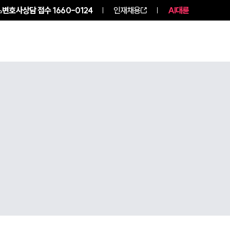
변호사상담 접수
1660-0124
인재채용
AI대륜
구성원 소개
소식/자료