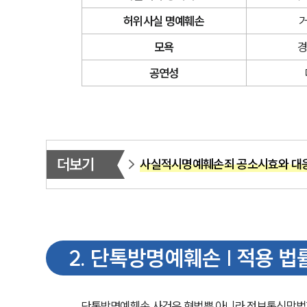
허위사실 명예훼손
거
모욕
경
공연성
더보기
사실적시명예훼손죄 공소시효와 대응
2
.
단톡방명예훼손 | 적용 법
단톡방명예훼손 사건은 형법뿐 아니라 정보통신망법까