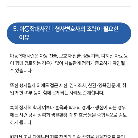
형사전문변호사
소식/자료
5
.
아동학대사건 | 형사변호사의 조력이 필요한
이유
언론보도
공지사항
법률 블로그
아동학대사건은 아동 진술, 보호자 진술, 상담기록, 디지털 자료 등
법률서식
이 함께 검토되는 경우가 많아 사실관계 정리가 중요하게 확인될 
뉴스레터/브로슈어
수 있습니다. 
세미나
또한 형사절차 외에도 접근 제한, 임시조치, 친권·양육권 문제, 취
대륜법률상담예약
업 제한 여부 등이 함께 문제되는 사례도 존재합니다.
대륜법률상담예약
특히 정서적 학대 여부나 훈육과 학대의 경계가 쟁점이 되는 경우
에는 사건 당시 상황과 생활환경, 대화 흐름 등을 종합적으로 검토
하게 됩니다. 
따라서 조사 단계부터 자료 정리와 진술 방향을 체계적으로 확인