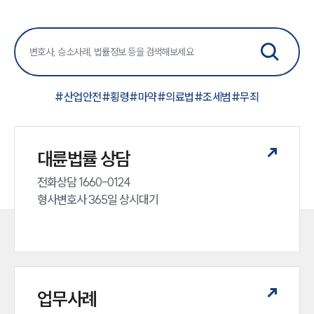
#
산업안전
#
횡령
#
마약
#
의료법
#
조세범
#
무죄
대륜법률 상담
전화상담 1660-0124 

형사변호사 365일 상시대기
업무사례