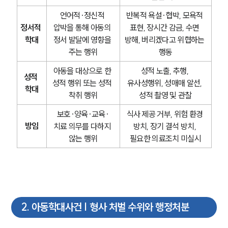
언어적·정신적 
반복적 욕설·협박, 모욕적 
정서적 
압박을 통해 아동의 
표현, 장시간 감금, 수면 
학대
정서 발달에 영향을 
방해, 버리겠다고 위협하는 
주는 행위
행동
아동을 대상으로 한 
성적 노출, 추행, 
성적 
성적 행위 또는 성적 
유사성행위, 성매매 알선, 
학대
착취 행위
성적 촬영 및 관찰
보호·양육·교육·
식사 제공 거부, 위험 환경 
방임
치료 의무를 다하지 
방치, 장기 결석 방치, 
않는 행위
필요한 의료조치 미실시
2
.
아동학대사건 | 형사 처벌 수위와 행정처분