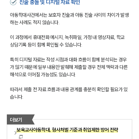
진술 충돌 및 디지털 자료 확인
고객의 소리
통합검색
아동학대사건에서는 보호자 진술과 아동 진술 사이의 차이가 발생
AI대륜
하는 사례도 적지 않습니다. 
업무사례
이 과정에서 휴대전화 메시지, 녹취파일, 가정 내 영상자료, 학교 
상담기록 등이 함께 확인될 수 있습니다.
형사 주요 업무사례
사례분석/최신동향
특히 디지털 자료는 작성 시점과 대화 흐름이 함께 분석되는 경우
형사 법률정보
법률지식인
가 많기 때문에 일부 내용만 발췌해 제출할 경우 전체 맥락과 다른 
형사소송·상담후기
해석으로 이어질 가능성도 있습니다. 
따라서 제출 전 자료 흐름과 내용 관계를 충분히 확인할 필요가 있
업무분야
습니다.
형사그룹 업무
전체
더보기
보육교사아동학대, 형사처벌 기준과 취업제한 방어 전략
구성원 소개