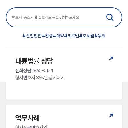
#
산업안전
#
횡령
#
마약
#
의료법
#
조세범
#
무죄
대륜법률 상담
전화상담 1660-0124 

형사변호사 365일 상시대기
업무사례
형사전문변호사의 
