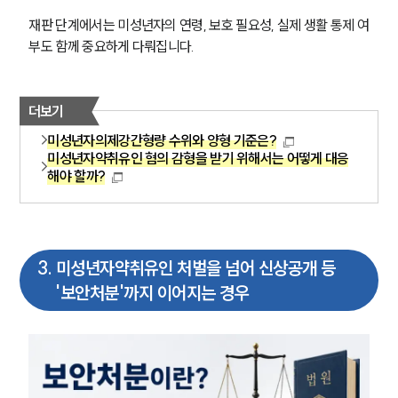
고객의 소리
통합검색
재판 단계에서는 미성년자의 연령, 보호 필요성, 실제 생활 통제 여
AI대륜
부도 함께 중요하게 다뤄집니다.
업무사례
더보기
형사 주요 업무사례
미성년자의제강간형량 수위와 양형 기준은?
사례분석/최신동향
미성년자약취유인 혐의 감형을 받기 위해서는 어떻게 대응
형사 법률정보
해야 할까?
법률지식인
형사소송·상담후기
업무분야
3
.
미성년자약취유인 처벌을 넘어 신상공개 등
'보안처분'까지 이어지는 경우
형사그룹 업무
전체
구성원 소개