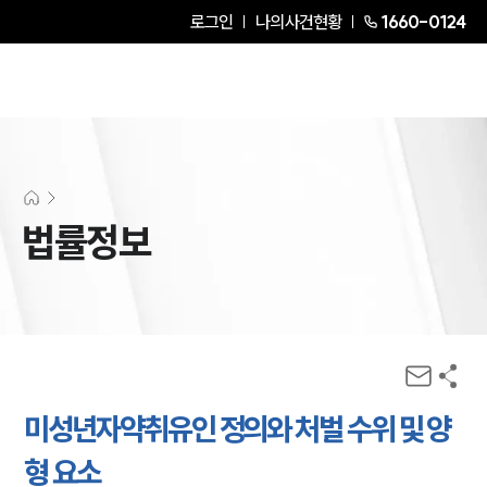
로그인
나의사건현황
1660-0124
법률정보
미성년자약취유인 정의와 처벌 수위 및 양
형 요소