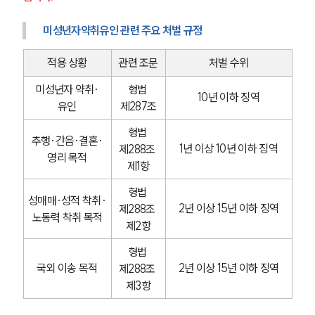
미성년자약취유인 관련 주요 처벌 규정
적용 상황
관련 조문
처벌 수위
미성년자 약취·
형법 
10년 이하 징역
유인
제287조
형법 
추행·간음·결혼·
1년 이상 10년 이하 징역
제288조 
영리 목적
제1항
형법 
성매매·성적 착취·
2년 이상 15년 이하 징역
제288조 
노동력 착취 목적
제2항
그룹소개
형법 
그룹소개
국외 이송 목적
2년 이상 15년 이하 징역
제288조 
대륜의 강점
제3항
오시는 길
글로벌 파트너 로펌