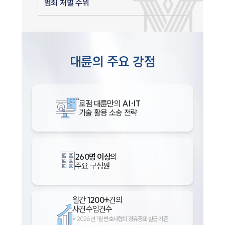
범죄 처벌 수위
대륜의 주요 강점
로펌 대륜만의
AI·IT
기술 활용 소송 전략
260명 이상
의
주요 구성원
월간
1200+
건의
사건수임건수
*
2026년 1월 변호사협회 경유증표 발급 기준