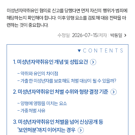
미성년자약취유인 혐의로 신고를 당했다면 먼저 자신의 행위가 범죄에
해당하는지 확인해야 합니다. 이후 양형 요소를 검토해 대응 전략을 마
련하는 것이 중요합니다.
수정일
:
2026-07-15
|
저자 :
박동일
CONTENTS
1
.
미성년자약취유인 개념 및 성립요건
-
약취와 유인의 차이점
-
가출한 미성년자를 보호해도 처벌 대상이 될 수 있을까?
2
.
미성년자약취유인 처벌 수위와 형량 결정 기준
-
양형에 영향을 미치는 요소
-
가중처벌 사유
3
.
미성년자약취유인 처벌을 넘어 신상공개 등
'보안처분'까지 이어지는 경우