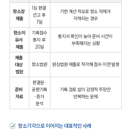
1심 판결 
형사전문변호사
항소장 
기한 계산 착오로 항소 자체가 
선고 후 
제출
각하되는 경우
7일
소식/자료
항소이
기록접수
통지서 확인이 늦어 준비 시간이 
유서 
통지 후 
언론보도
부족해지는 상황
제출
20일
공지사항
법률 블로그
제출 
법률서식
항소법원
원심법원 제출로 착각해 접수 지연 발생
대상 
뉴스레터/브로슈어
법원
세미나
판결문·
준비 
공판기록
기록 검토 없이 감정적 주장만 
대륜법률상담예약
자료
·증거 
반복하는 문제
분석
대륜법률상담예약
항소기각으로 이어지는 대표적인 사례