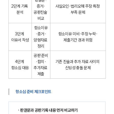
2단계 기록 
증거·
사실오인·법리오해 주장 특정 
분석
공판진술 
부족 문제
비교
항소이유
3단계 
·증거·
항소이유 미비·주장 누락·
이유서 작성
양형자료 
제출기간 경과 위험
정리
공판 준비
4단계 
·합의·
기존 진술과 추가 자료 사이의 
항소심 대응
추가자료 
신빙성 충돌 문제
제출
항소심 준비 체크포인트
 · 판결문과 공판기록 내용 먼저 비교하기