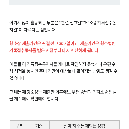
글로벌 파트너 로펌
고객의 소리
통합검색
AI대륜
여기서 많이 혼동되는 부분은 “판결 선고일”과 “소송기록접수통
지일”이 다르다는 점입니다.
업무사례
항소장 제출기간은 판결 선고 후 7일이고, 제출기간은 항소법원 
형사 주요 업무사례
기록접수통지를 받은 시점부터 다시 계산하게 됩니다.
사례분석/최신동향
형사 법률정보
예를 들어 기록접수통지서를 제대로 확인하지 못했거나 우편 수
법률지식인
령 시점을 놓치면 준비 기간이 예상보다 짧아지는 상황도 생길 수 
형사소송·상담후기
있습니다.
업무분야
그 때문에 항소장을 제출한 이후에도 우편 송달과 전자소송 알림
을 계속해서 확인해야 합니다.
형사그룹 업무
전체
구분
기준
실제 자주 문제되는 상황
구성원 소개