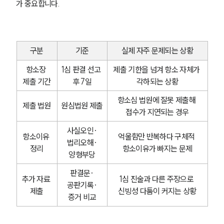
가 중요합니다.
구분
기준
실제 자주 문제되는 상황
항소장 
1심 판결 선고 
제출 기한을 넘겨 항소 자체가 
제출 기간
후 7일
각하되는 상황
항소심 법원에 잘못 제출해 
제출 법원
원심법원 제출
접수가 지연되는 경우
사실오인·
항소이유 
억울함만 반복하다 구체적 
법리오해·
정리
항소이유가 빠지는 문제
양형부당
판결문·
추가 자료 
1심 진술과 다른 주장으로 
공판기록·
제출
신빙성 다툼이 커지는 상황
증거 비교