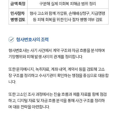
형사 주요 업무사례
금액 특정
구분해 실제 미회복 피해금 범위 정리
사례분석/최신동향
형사 법률정보
민사절차 
형사 고소와 함께 가압류, 손해배상청구, 지급명령 
법률지식인
병행 검토
등 피해 회복을 위한 민사 절차 병행 여부 검토
형사소송·상담후기
형사변호사의 조력
업무분야
형사변호사는 사기 사건에서 계약 구조와 자금 흐름을 분석하며 
형사그룹 업무
전체
기망행위와 피해 발생 사이의 관계를 정리합니다. 
또한 문자메시지, 녹취자료, 계좌 내역, 계약서 등을 검토해 고소
구성원 소개
장 구조를 정리하고 수사기관이 확인하는 쟁점을 중심으로 대응합
니다.
형사전문변호사
또한 고소인 조사 과정에서는 진술 흐름과 제출 자료를 함께 점검
하고, 디지털 자료 및 자금 흐름 분석을 통해 사건 구조를 정리하
소식/자료
며 대응 전략을 마련합니다. 
언론보도