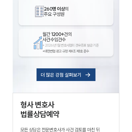
260명 이상
의
주요 구성원
월간
1200+
건의
사건수임건수
*
2026년 1월 변호사협회 경유증표 발급 기준
*대한변협 광고 규정 제4조 제1호 준수
더 많은 강점 살펴보기
형사
변호사
법률상담예약
모든 상담은 전문변호사가 사건 검토를 마친 뒤