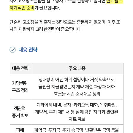
사기고소장쓰는법을 알고 형사 고소를 진행하고 싶다면 
단계별로 
체계적인 준비
가 필요합니다. 
단순히 고소장을 제출하는 것만으로는 충분하지 않으며, 이후 조
사와 재판까지 고려한 전략이 중요합니다.
대응 전략
그룹소개
대응 전략
주요 내용
그룹소개
대륜의 강점
상대방이 어떤 허위 설명이나 거짓 약속으로 
오시는 길
기망행위 
금전을 지급받았는지 계약 체결 과정과 대화 
글로벌 파트너 로펌
구조 정리
고객의 소리
흐름을 시간 순서대로 정리
통합검색
계좌이체 내역, 문자·카카오톡 대화, 녹취파일, 
AI대륜
객관적 
계약서, 투자 제안서 등 실제 금전 지급과 관련된 
증거 확보
자료 확보
업무사례
피해 
계약금·투자금·추가 송금액·반환받은 금액 등을 