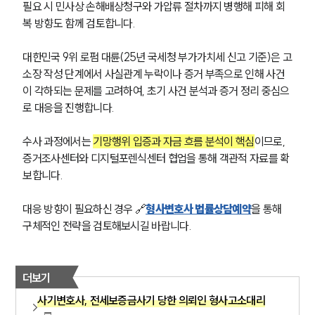
공지사항
필요 시 민사상 손해배상청구와 가압류 절차까지 병행해 피해 회
법률 블로그
복 방향도 함께 검토합니다.
법률서식
뉴스레터/브로슈어
대한민국 9위 로펌 대륜(25년 국세청 부가가치세 신고 기준)은 고
세미나
소장 작성 단계에서 사실관계 누락이나 증거 부족으로 인해 사건
이 각하되는 문제를 고려하여, 초기 사건 분석과 증거 정리 중심으
대륜법률상담예약
로 대응을 진행합니다. 
대륜법률상담예약
수사 과정에서는 
기망행위 입증과 자금 흐름 분석이 핵심
이므로, 
증거조사센터와 디지털포렌식센터 협업을 통해 객관적 자료를 확
보합니다. 
대응 방향이 필요하신 경우 🔗
형사변호사 법률상담예약
을 통해 
구체적인 전략을 검토해보시길 바랍니다.
더보기
사기변호사, 전세보증금사기 당한 의뢰인 형사고소대리