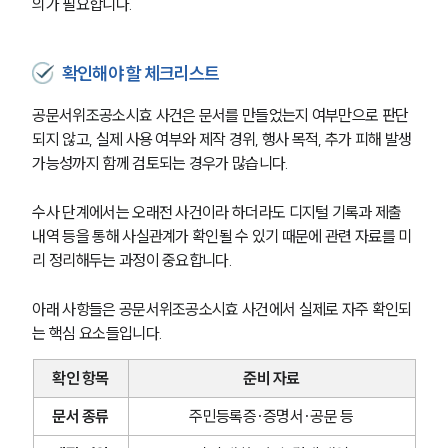
의가 필요합니다.
그룹소개
확인해야 할 체크리스트
그룹소개
공문서위조공소시효 사건은 문서를 만들었는지 여부만으로 판단
대륜의 강점
되지 않고, 실제 사용 여부와 제작 경위, 행사 목적, 추가 피해 발생 
오시는 길
가능성까지 함께 검토되는 경우가 많습니다.
글로벌 파트너 로펌
고객의 소리
통합검색
수사 단계에서는 오래전 사건이라 하더라도 디지털 기록과 제출 
AI대륜
내역 등을 통해 사실관계가 확인될 수 있기 때문에 관련 자료를 미
리 정리해두는 과정이 중요합니다.
업무사례
아래 사항들은 공문서위조공소시효 사건에서 실제로 자주 확인되
형사 주요 업무사례
는 핵심 요소들입니다.
사례분석/최신동향
형사 법률정보
확인 항목
준비 자료
법률지식인
형사소송·상담후기
문서 종류
주민등록증·증명서·공문 등