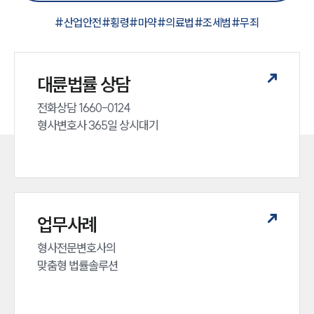
#
산업안전
#
횡령
#
마약
#
의료법
#
조세범
#
무죄
대륜법률 상담
전화상담 1660-0124 

형사변호사 365일 상시대기
업무사례
형사전문변호사의 

맞춤형 법률솔루션