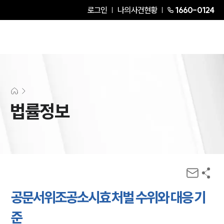
로그인
나의사건현황
1660-0124
법률정보
공문서위조공소시효 처벌 수위와 대응 기
준