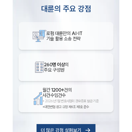
대륜의 주요 강점
로펌 대륜만의
AI·IT
기술 활용 소송 전략
260명 이상
의
주요 구성원
월간
1200+
건의
사건수임건수
*
2026년 1월 변호사협회 경유증표 발급 기준
*대한변협 광고 규정 제4조 제1호 준수
더 많은 강점 살펴보기