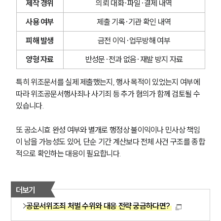
제작 경위
의뢰 대화·파일·결제 내역
업무분야
사용 여부
제출 기록·기관 확인 내역
형사그룹 업무
피해 발생
금전 이익·업무방해 여부
전체
양형 자료
반성문·전과 없음·재발 방지 자료
구성원 소개
특히 위조문서를 실제 제출했는지, 행사 목적이 있었는지 여부에 
따라 위조공문서행사죄나 사기죄 등 추가 혐의가 함께 검토될 수 
형사전문변호사
있습니다.
소식/자료
또 공소시효 완성 여부와 별개로 행정상 불이익이나 민사상 책임
이 남을 가능성도 있어, 단순 기간 계산보다 전체 사건 구조를 종합
언론보도
적으로 확인하는 대응이 필요합니다.
공지사항
법률 블로그
법률서식
뉴스레터/브로슈어
더보기
세미나
공문서위조죄 처벌 수위와 대응 전략 궁금하다면?