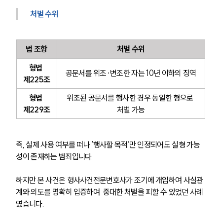
처벌 수위
법 조항
처벌 수위
형법 
공문서를 위조·변조한 자는 10년 이하의 징역
제225조
형법 
위조된 공문서를 행사한 경우 동일한 형으로 
제229조
처벌 가능
그룹소개
그룹소개
즉, 실제 사용 여부를 떠나 ‘행사할 목적’만 인정되어도 실형 가능
대륜의 강점
성이 존재하는 범죄입니다.
오시는 길
글로벌 파트너 로펌
하지만 본 사건은 형사사건전문변호사가 조기에 개입하여 사실관
고객의 소리
통합검색
계와 의도를 명확히 입증하여  중대한 처벌을 피할 수 있었던 사례
AI대륜
였습니다.