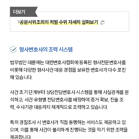
업무사례
더보기
형사 주요 업무사례
공문서위조죄의 처벌 수위 자세히 살펴보기
사례분석/최신동향
형사 법률정보
법률지식인
형사소송·상담후기
형사변호사의 조력 시스템
법무법인 대륜에는 대한변호사협회에 등록된 형사전문변호사를 
업무분야
비롯해 다양한 형사사건 대응 경험을 보유한 변호사가 다수 포진
해 있습니다.
형사그룹 업무
전체
사건 초기 단계부터 상담전담변호사 시스템을 통해 사실관계를 분
석하고, 사건 유형별 전담변호사를 배정하여 증거 확보, 진술 조
구성원 소개
력, 수사기관 대응까지 체계적으로 조력하고 있습니다.
형사전문변호사
특히 경찰조사 시 변호사가 직접 동행하는 서비스도 제공하고 있
으며, 이를 통해 사건이 불리하게 진행되는 것을 막기 위한 조력을 
소식/자료
제공합니다.