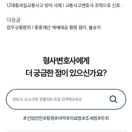
12대중과실교통사고 방어 사례 | 교통사고변호사 조력으로 신호위반 사망사고 혐의 의뢰인 집행유예
다음글
업무상횡령죄 | 종중재산 매매대금 횡령 혐의, 불송치
형사변호사에게
더 궁금한 점이 있으신가요?
#
산업안전
#
횡령
#
마약
#
의료법
#
조세범
#
무죄