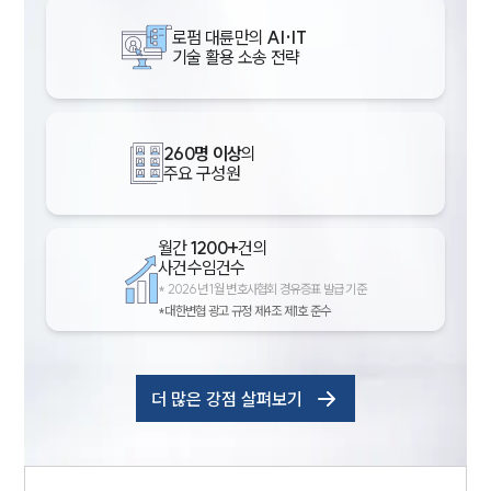
로펌 대륜만의
AI·IT
기술 활용 소송 전략
260명 이상
의
주요 구성원
월간
1200+
건의
사건수임건수
*
2026년 1월 변호사협회 경유증표 발급 기준
*대한변협 광고 규정 제4조 제1호 준수
더 많은 강점 살펴보기