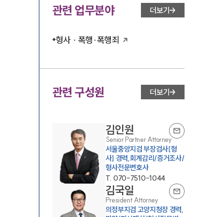
관련 업무분야
더보기
형사 · 폭행·폭행죄
관련 구성원
더보기
김인원
Senior Partner Attorney
서울중앙지검 부장검사[형
사] 경력,회계감리/증거조사/
형사전문변호사
T.
070-7510-1044
김국일
President Attorney
의정부지검 고양지청장 경력,