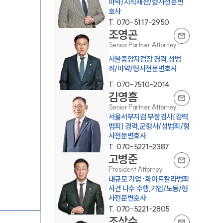
마약/지식재산/형사전문변
호사
T.
070-5117-2950
조영곤
Senior Partner Attorney
서울중앙지검장 경력,성범
죄/마약/형사전문변호사
T.
070-7510-2014
그룹소개
김영흠
Senior Partner Attorney
서울서부지검 부장검사[강력
그룹소개
범죄] 경력,군형사/성범죄/형
사전문변호사
대륜의 강점
T.
070-5221-2387
고병준
오시는 길
President Attorney
대규모 기업·화이트칼라범죄
글로벌 파트너 로펌
사건 다수 수행,기업/노동/형
사전문변호사
고객의 소리
T.
070-5221-2805
조상수
통합검색