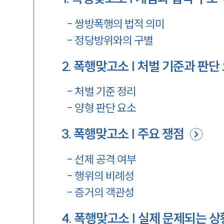
-
쌍방폭행의 법적 의미
-
정당방위와의 구별
2
.
폭행맞고소 | 처벌 기준과 판단
-
처벌 기준 정리
-
양형 판단 요소
3
.
폭행맞고소 | 주요 쟁점
-
선제 공격 여부
-
행위의 비례성
-
증거의 객관성
4
.
폭행맞고소 | 실제 문제되는 상