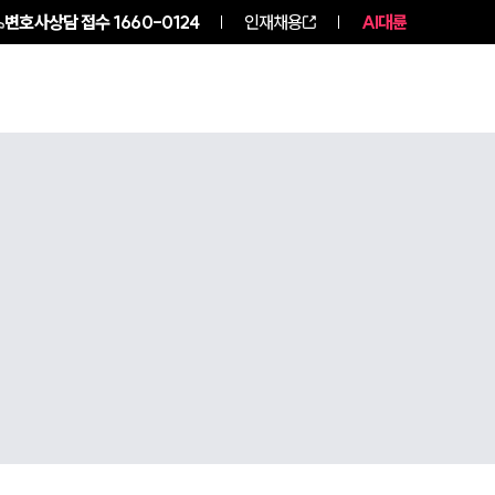
변호사상담 접수
1660-0124
인재채용
AI대륜
구성원 소개
소식/자료