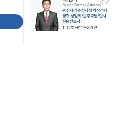
Senior Partner Attorney
AI대륜
광주지검 순천지청 차장검사
경력,성범죄/음주교통/형사
전문변호사
업무사례
T.
070-5117-3709
형사 주요 업무사례
사례분석/최신동향
형사 법률정보
법률지식인
형사소송·상담후기
업무분야
형사그룹 업무