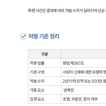
폭행 사건은 결과에 따라 처벌 수위가 달라지며 단순
처벌 기준 정리
구분
적용 법률
형법 제260조
기본 구성
사람의 신체에 대한 유형력 
처벌 수위
2년 이하 징역 또는 500만 
가중 요소
 반복성
감경 요소
초범, 우발성, 합의 여부