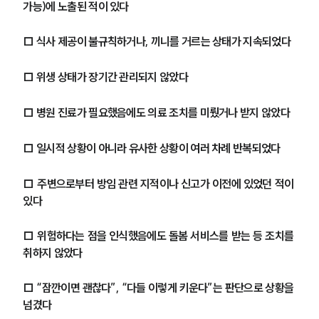
가능)에 노출된 적이 있다
형사전문변호사
□ 식사 제공이 불규칙하거나, 끼니를 거르는 상태가 지속되었다
소식/자료
□ 위생 상태가 장기간 관리되지 않았다
언론보도
□ 병원 진료가 필요했음에도 의료 조치를 미뤘거나 받지 않았다
공지사항
법률 블로그
법률서식
□ 일시적 상황이 아니라 유사한 상황이 여러 차례 반복되었다
뉴스레터/브로슈어
세미나
□ 주변으로부터 방임 관련 지적이나 신고가 이전에 있었던 적이 
있다
대륜법률상담예약
□ 위험하다는 점을 인식했음에도 돌봄 서비스를 받는 등 조치를 
취하지 않았다
대륜법률상담예약
□ “잠깐이면 괜찮다”, “다들 이렇게 키운다”는 판단으로 상황을 
넘겼다