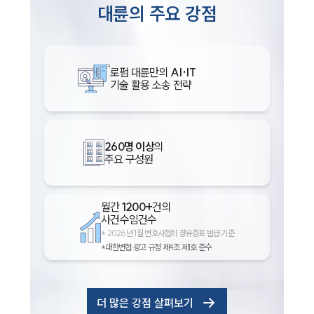
대륜의 주요 강점
로펌 대륜만의
AI·IT
기술 활용 소송 전략
260명 이상
의
주요 구성원
월간
1200+
건의
사건수임건수
*
2026년 1월 변호사협회 경유증표 발급 기준
*대한변협 광고 규정 제4조 제1호 준수
더 많은 강점 살펴보기