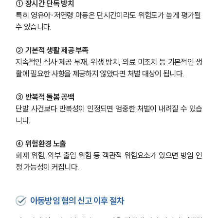
① 장시간 단독 방치
특히 영유아·저연령 아동은 단시간이라도 위험도가 높게 평가될 
수 있습니다.
② 기본적 생활 제공 부족
지속적인 식사 제공 부재, 위생 방치, 의료 미조치 등 기본적인 생
활에 필요한 사항을 제공하지 않았다면 처벌 대상이 됩니다.
③ 반복적 돌봄 공백
단발 사건보다 반복성이 인정되면 엄중한 처벌이 내려질 수 있습
니다.
④ 위험환경 노출
화재 위험, 외부 출입 위험 등 객관적 위험요소가 있으면 방임 인
정 가능성이 커집니다.
그룹소개
그룹소개
아동방임 혐의 신고 이후 절차
대륜의 강점
오시는 길