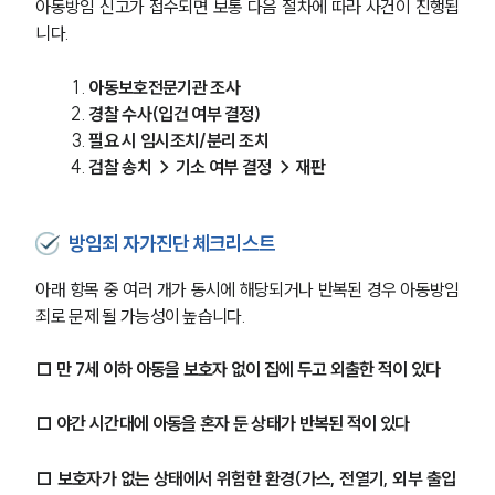
아동방임 신고가 접수되면 보통 다음 절차에 따라 사건이 진행됩
글로벌 파트너 로펌
고객의 소리
니다.
통합검색
AI대륜
아동보호전문기관 조사
경찰 수사(입건 여부 결정)
업무사례
필요 시 임시조치/분리 조치
검찰 송치 → 기소 여부 결정 → 재판
형사 주요 업무사례
사례분석/최신동향
형사 법률정보
방임죄 자가진단 체크리스트
법률지식인
형사소송·상담후기
아래 항목 중 여러 개가 동시에 해당되거나 반복된 경우 아동방임
죄로 문제 될 가능성이 높습니다.
업무분야
□ 만 7세 이하 아동을 보호자 없이 집에 두고 외출한 적이 있다
형사그룹 업무
전체
□ 야간 시간대에 아동을 혼자 둔 상태가 반복된 적이 있다
□ 보호자가 없는 상태에서 위험한 환경(가스, 전열기, 외부 출입 
구성원 소개