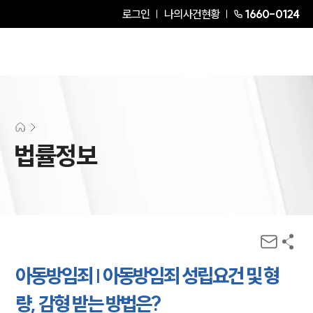
로그인
나의사건현황
1660-0124
법률정보
아동방임죄 | 아동방임죄 성립요건 및 형
량, 감형 받는 방법은?