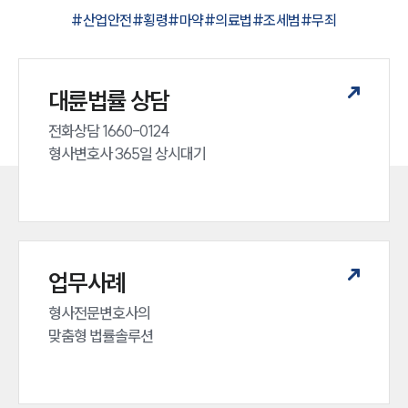
#
산업안전
#
횡령
#
마약
#
의료법
#
조세범
#
무죄
대륜법률 상담
전화상담 1660-0124 

형사변호사 365일 상시대기
업무사례
형사전문변호사의 

맞춤형 법률솔루션