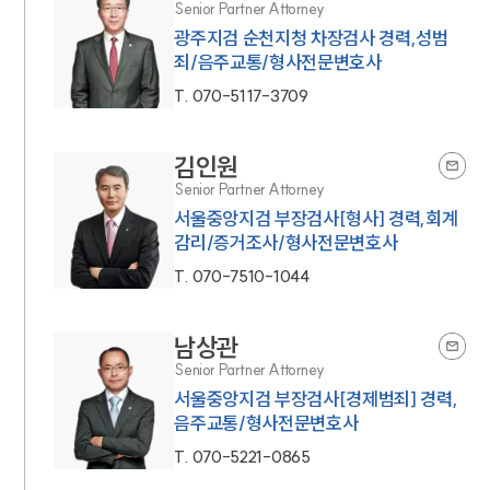
법률서식
Senior Partner Attorney
뉴스레터/브로슈어
광주지검 순천지청 차장검사 경력,성범
세미나
죄/음주교통/형사전문변호사
T.
070-5117-3709
대륜법률상담예약
김인원
대륜법률상담예약
Senior Partner Attorney
서울중앙지검 부장검사[형사] 경력,회계
감리/증거조사/형사전문변호사
T.
070-7510-1044
남상관
Senior Partner Attorney
서울중앙지검 부장검사[경제범죄] 경력,
음주교통/형사전문변호사
T.
070-5221-0865