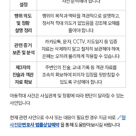
사전 준비해야 합니다.
설정
행위 의도 
행위의 목적과 맥락을 객관적으로 설명하고, 
및 정황 
정서적 학대 의도가 없었음을 강조해 오해를 
설명 정리
줄여야 합니다.
카카오톡, 문자, CCTV, 지도일지 등 입증 
관련 증거 
그룹소개
자료는 삭제하지 말고 철저히 보관해야 하며, 
보존 및 분석
은폐는 오히려 불리하게 작용할 수 있습니다.
그룹소개
대륜의 강점
제3자의 
주변인의 진술, 교내 기록 등 객관 자료를 
오시는 길
진술과 객관 
조속히 확보하여 피의자 입장을 뒷받침할 수 
글로벌 파트너 로펌
자료 확보
있도록 구성해야 합니다.
고객의 소리
통합검색
아동학대 사건은 사실관계 및 정황에 따라 판단이 달라질 수 있는 
AI대륜
사안입니다.
업무사례
현재 관련 사안으로 수사 또는 대응이 필요한 경우 지금 바로 
🔗
형
사전문
변호사 법률상담예약
을 통해 도움받아보시길 바랍니다. 
형사 주요 업무사례
사례분석/최신동향