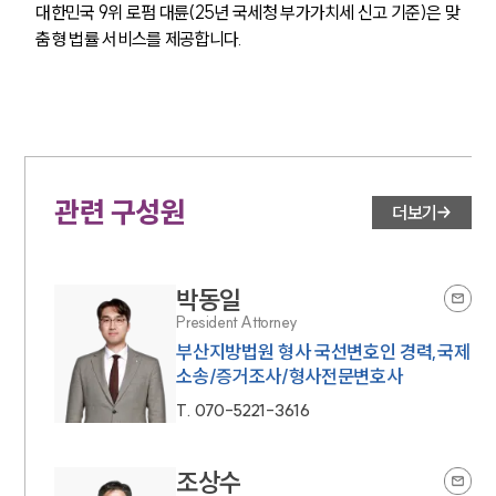
형사 법률정보
대한민국 9위 로펌 대륜(25년 국세청 부가가치세 신고 기준)은 맞
법률지식인
춤형 법률 서비스를 제공합니다.
형사소송·상담후기
업무분야
형사그룹 업무
전체
관련 구성원
더보기
구성원 소개
박동일
형사전문변호사
President Attorney
부산지방법원 형사 국선변호인 경력,국제
소송/증거조사/형사전문변호사
소식/자료
T.
070-5221-3616
언론보도
공지사항
조상수
법률 블로그