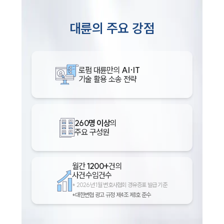
대륜의 주요 강점
로펌 대륜만의
AI·IT
기술 활용 소송 전략
260명 이상
의
주요 구성원
월간
1200+
건의
사건수임건수
*
2026년 1월 변호사협회 경유증표 발급 기준
*대한변협 광고 규정 제4조 제1호 준수