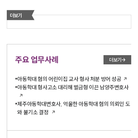
AI대륜
더보기
업무사례
형사 주요 업무사례
사례분석/최신동향
형사 법률정보
법률지식인
주요 업무사례
더보기
형사소송·상담후기
아동학대 혐의 어린이집 교사 형사 처분 방어 성공
업무분야
아동학대 형사고소 대리해 벌금형 이끈 남양주변호사
형사그룹 업무
전체
제주아동학대변호사, 억울한 아동학대 혐의 의뢰인 도
와 불기소 결정
구성원 소개
형사전문변호사