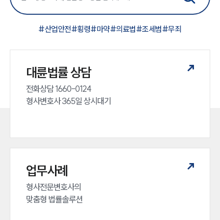
#
산업안전
#
횡령
#
마약
#
의료법
#
조세범
#
무죄
대륜법률 상담
전화상담 1660-0124 

형사변호사 365일 상시대기
업무사례
형사전문변호사의 

맞춤형 법률솔루션