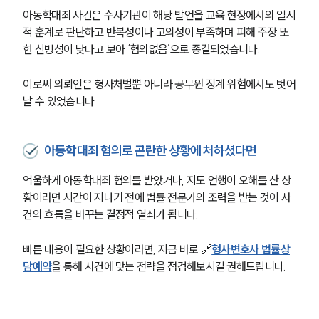
아동학대죄 사건은 수사기관이 해당 발언을 교육 현장에서의 일시
적 훈계로 판단하고 반복성이나 고의성이 부족하며 피해 주장 또
한 신빙성이 낮다고 보아 ‘혐의없음’으로 종결되었습니다. 
이로써 의뢰인은 형사처벌뿐 아니라 공무원 징계 위험에서도 벗어
날 수 있었습니다.
아동학대죄 혐의로 곤란한 상황에 처하셨다면
억울하게 아동학대죄 혐의를 받았거나, 지도 언행이 오해를 산 상
황이라면 시간이 지나기 전에 법률 전문가의 조력을 받는 것이 사
그룹소개
건의 흐름을 바꾸는 결정적 열쇠가 됩니다. 
그룹소개
빠른 대응이 필요한 상황이라면, 지금 바로 🔗
형사변호사 법률상
대륜의 강점
담예약
을 통해 사건에 맞는 전략을 점검해보시길 권해드립니다.
오시는 길
글로벌 파트너 로펌
고객의 소리
통합검색