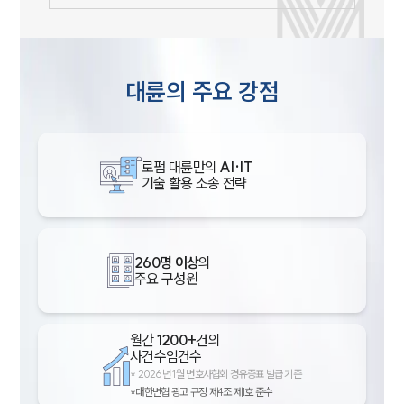
대륜의 주요 강점
로펌 대륜만의
AI·IT
기술 활용 소송 전략
260명 이상
의
주요 구성원
월간
1200+
건의
사건수임건수
*
2026년 1월 변호사협회 경유증표 발급 기준
*대한변협 광고 규정 제4조 제1호 준수