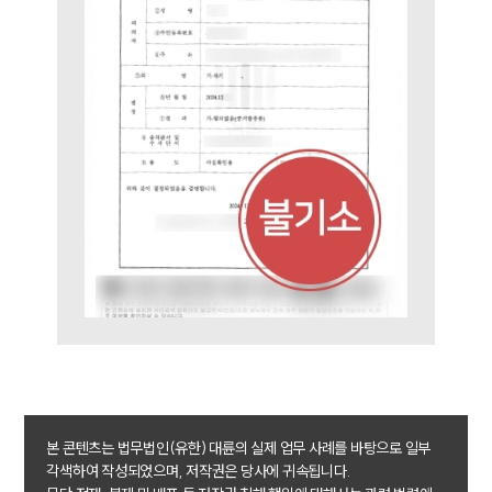
그룹소개
그룹소개
대륜의 강점
오시는 길
글로벌 파트너 로펌
고객의 소리
통합검색
AI대륜
업무사례
형사 주요 업무사례
사례분석/최신동향
형사 법률정보
본 콘텐츠는 법무법인(유한) 대륜의 실제 업무 사례를 바탕으로 일부
법률지식인
각색하여 작성되었으며, 저작권은 당사에 귀속됩니다.
형사소송·상담후기