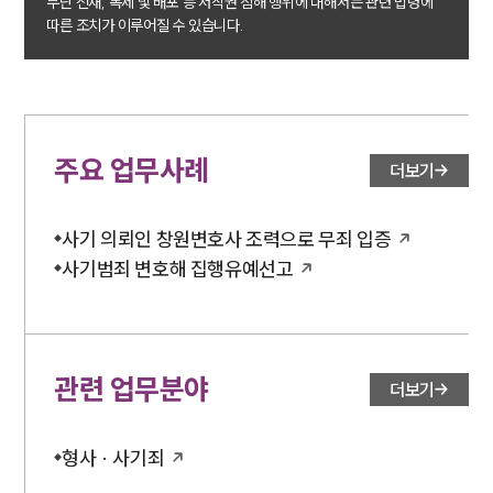
무단 전재, 복제 및 배포 등 저작권 침해 행위에 대해서는 관련 법령에
따른 조치가 이루어질 수 있습니다.
업무분야
형사그룹 업무
전체
주요 업무사례
더보기
구성원 소개
사기 의뢰인 창원변호사 조력으로 무죄 입증
형사전문변호사
사기범죄 변호해 집행유예선고
소식/자료
언론보도
관련 업무분야
더보기
공지사항
법률 블로그
법률서식
형사 · 사기죄
뉴스레터/브로슈어
세미나