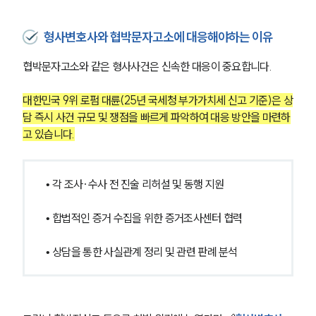
형사변호사와 협박문자고소에 대응해야하는 이유
협박문자고소와 같은 형사사건은 신속한 대응이 중요합니다.
그룹소개
대한민국 9위 로펌 대륜(25년 국세청 부가가치세 신고 기준)은 상
그룹소개
대륜의 강점
담 즉시 사건 규모 및 쟁점을 빠르게 파악하여 대응 방안을 마련하
오시는 길
고 있습니다.
글로벌 파트너 로펌
고객의 소리
통합검색
• 각 조사·수사 전 진술 리허설 및 동행 지원
AI대륜
• 합법적인 증거 수집을 위한 증거조사센터 협력
업무사례
• 상담을 통한 사실관계 정리 및 관련 판례 분석
형사 주요 업무사례
사례분석/최신동향
형사 법률정보
법률지식인