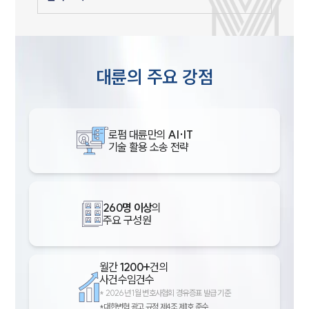
대륜의 주요 강점
로펌 대륜만의
AI·IT
기술 활용 소송 전략
260명 이상
의
주요 구성원
월간
1200+
건의
사건수임건수
*
2026년 1월 변호사협회 경유증표 발급 기준
*대한변협 광고 규정 제4조 제1호 준수