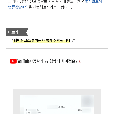
형사소송·상담후기
그러니 협박죄신고 등으로 처벌 위기에 놓였다면 🔗
형사변호사 
법률상담예약
을 진행해보시기를 바랍니다.
업무분야
형사그룹 업무
더보기
전체
협박죄고소 절차는 이렇게 진행됩니다
구성원 소개
형사전문변호사
공갈죄 vs 협박죄 차이점은?
소식/자료
언론보도
공지사항
법률 블로그
법률서식
뉴스레터/브로슈어
세미나