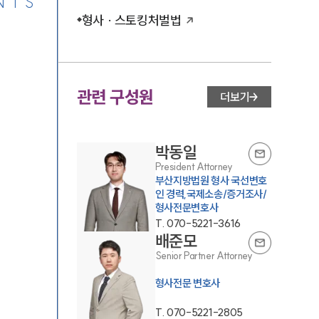
NTS
형사 · 스토킹처벌법
관련 구성원
더보기
박동일
President Attorney
부산지방법원 형사 국선변호
인 경력,국제소송/증거조사/
형사전문변호사
T.
070-5221-3616
배준모
Senior Partner Attorney
형사전문 변호사
T.
070-5221-2805