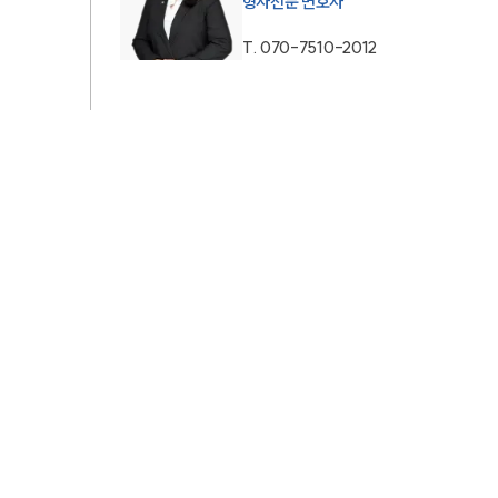
형사전문 변호사
AI대륜
T.
070-7510-2012
업무사례
형사 주요 업무사례
사례분석/최신동향
형사 법률정보
법률지식인
형사소송·상담후기
업무분야
형사그룹 업무