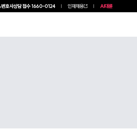
변호사상담 접수
1660-0124
인재채용
AI대륜
구성원 소개
소식/자료