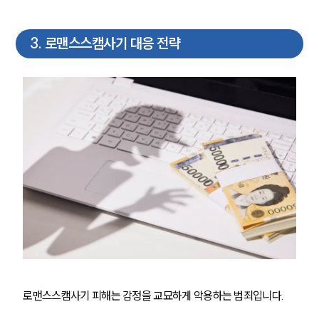
3
.
로맨스스캠사기 대응 전략
그룹소개
그룹소개
대륜의 강점
오시는 길
글로벌 파트너 로펌
고객의 소리
통합검색
AI대륜
업무사례
형사 주요 업무사례
사례분석/최신동향
로맨스스캠사기 피해는 감정을 교묘하게 악용하는 범죄입니다.
형사 법률정보
법률지식인