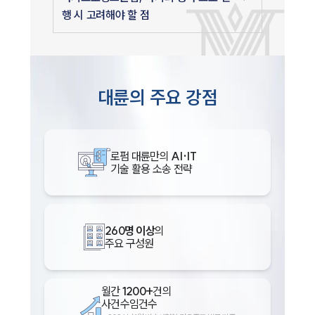
행 시 고려해야 할 점
대륜의 주요 강점
로펌 대륜만의
AI·IT
기술 활용 소송 전략
260명 이상
의
주요 구성원
월간
1200+
건의
사건수임건수