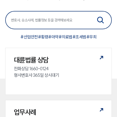
#
산업안전
#
횡령
#
마약
#
의료법
#
조세범
#
무죄
대륜법률 상담
전화상담 1660-0124 

형사변호사 365일 상시대기
업무사례