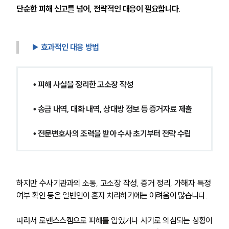
형사소송·상담후기
단순한 피해 신고를 넘어, 전략적인 대응이 필요합니다.
업무분야
▶ 효과적인 대응 방법
형사그룹 업무
전체
• 피해 사실을 정리한 고소장 작성
구성원 소개
• 송금 내역, 대화 내역, 상대방 정보 등 증거자료 제출
형사전문변호사
• 전문변호사의 조력을 받아 수사 초기부터 전략 수립
소식/자료
언론보도
하지만 수사기관과의 소통, 고소장 작성, 증거 정리, 가해자 특정 
공지사항
여부 확인 등은 일반인이 혼자 처리하기에는 어려움이 많습니다.
법률 블로그
법률서식
따라서 로맨스스캠으로 피해를 입었거나 사기로 의심되는 상황이
뉴스레터/브로슈어