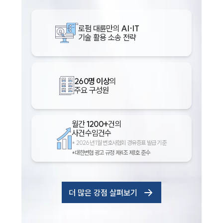
로펌 대륜만의
AI·IT
기술 활용 소송 전략
260명 이상
의
주요 구성원
월간
1200+
건의
사건수임건수
*
2026년 1월 변호사협회 경유증표 발급 기준
*대한변협 광고 규정 제4조 제1호 준수
더 많은 강점 살펴보기