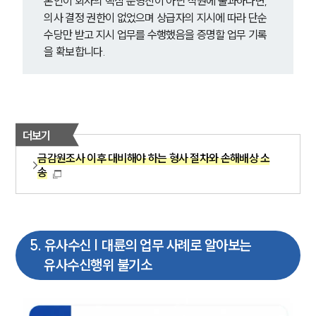
본인이 회사의 핵심 운영진이 아닌 직원에 불과하다면, 
글로벌 파트너 로펌
의사 결정 권한이 없었으며 상급자의 지시에 따라 단순 
고객의 소리
통합검색
수당만 받고 지시 업무를 수행했음을 증명할 업무 기록
AI대륜
을 확보합니다.
업무사례
형사 주요 업무사례
사례분석/최신동향
더보기
형사 법률정보
금감원조사 이후 대비해야 하는 형사 절차와 손해배상 소
법률지식인
송
형사소송·상담후기
업무분야
5
.
유사수신 | 대륜의 업무 사례로 알아보는
형사그룹 업무
유사수신행위 불기소
전체
구성원 소개