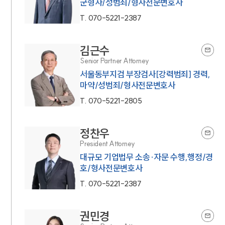
군형사/성범죄/형사전문변호사
T.
070-5221-2387
김근수
Senior Partner Attorney
서울동부지검 부장검사[강력범죄] 경력,
마약/성범죄/형사전문변호사
T.
070-5221-2805
정찬우
President Attorney
대규모 기업법무 소송·자문 수행,행정/경
호/형사전문변호사
T.
070-5221-2387
권민경