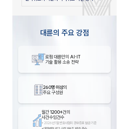
대륜의 주요 강점
로펌 대륜만의
AI·IT
기술 활용 소송 전략
260명 이상
의
주요 구성원
월간
1200+
건의
사건수임건수
*
2026년 1월 변호사협회 경유증표 발급 기준
*대한변협 광고 규정 제4조 제1호 준수