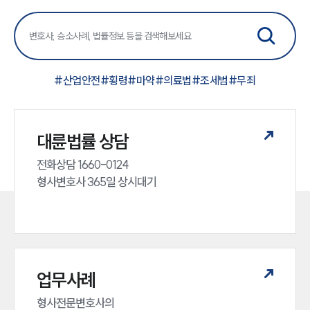
#
산업안전
#
횡령
#
마약
#
의료법
#
조세범
#
무죄
대륜법률 상담
전화상담 1660-0124 

형사변호사 365일 상시대기
업무사례
형사전문변호사의 
