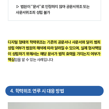
글로벌 파트너 로펌
▷ 법원이 “문서”로 인정하지 않아 공문서위조 또는 
고객의 소리
통합검색
사문서위조죄 성립 불가
AI대륜
업무사례
형사 주요 업무사례
디지털 형태의 학력위조는 기존의 공문서나 사문서와 달리 범죄 
사례분석/최신동향
성립 여부가 법원의 해석에 따라 달라질 수 있으며, 실제 형사책임
형사 법률정보
이 성립하기 위해서는 해당 문서가 법적 효력을 가지는지 여부가 
법률지식인
핵심
임을 알 수 있는 사례입니다.
형사소송·상담후기
업무분야
형사그룹 업무
4
.
학력위조 연루 시 대응 방법
전체
구성원 소개