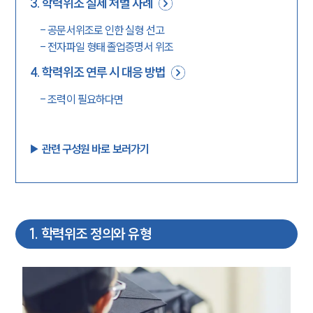
3
.
학력위조 실제 처벌 사례
-
공문서위조로 인한 실형 선고
-
전자파일 형태 졸업증명서 위조
4
.
학력위조 연루 시 대응 방법
-
조력이 필요하다면
▶︎ 관련 구성원 바로 보러가기
1
.
학력위조 정의와 유형