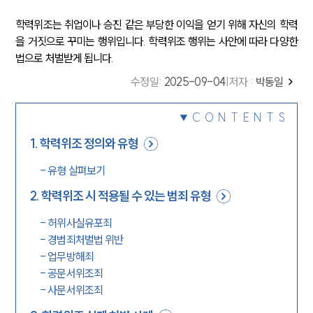
학력위조는 취업이나 승진 같은 부당한 이익을 얻기 위해 자신의 학력
을 거짓으로 꾸미는 행위입니다. 학력위조 행위는 사안에 따라 다양한
법으로 처벌받게 됩니다.
수정일
:
2025-09-04
|
저자 :
박동일
CONTENTS
1
.
학력위조 정의와 유형
-
유형 살펴보기
2
.
학력위조 시 적용될 수 있는 범죄 유형
-
허위사실유포죄
-
경범죄처벌법 위반
-
업무방해죄
-
공문서위조죄
-
사문서위조죄