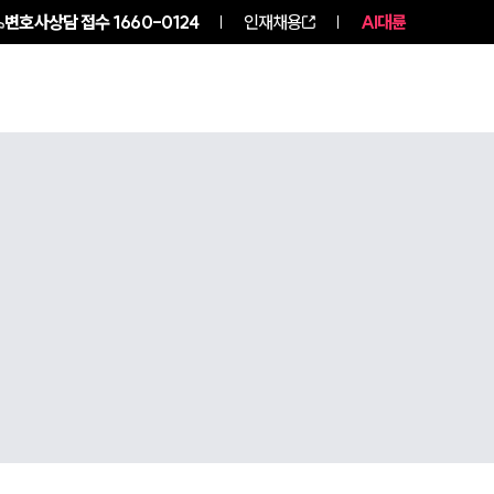
변호사상담 접수
1660-0124
인재채용
AI대륜
구성원 소개
소식/자료