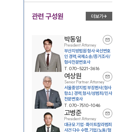
관련 구성원
더보기
박동일
President Attorney
부산지방법원 형사 국선변호
인 경력,국제소송/증거조사/
형사전문변호사
T.
070-5221-3616
여상원
Senior Partner Attorney
서울중앙지법 부장판사[형사
항소] 경력,형사/성범죄/민사
전문변호사
T.
070-7510-1046
고병준
President Attorney
대규모 기업·화이트칼라범죄
사건 다수 수행,기업/노동/형