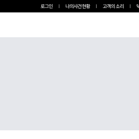
로그인
나의사건현황
고객의 소리
그룹소개
업무사례
업무분야