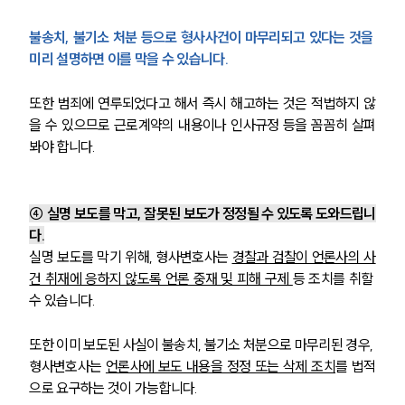
불송치, 불기소 처분 등으로 형사사건이 마무리되고 있다는 것을 
미리 설명하면 이를 막을 수 있습니다.
또한 범죄에 연루되었다고 해서 즉시 해고하는 것은 적법하지 않
을 수 있으므로 근로계약의 내용이나 인사규정 등을 꼼꼼히 살펴
그룹소개
봐야 합니다.
그룹소개
대륜의 강점
오시는 길
④ 실명 보도를 막고, 잘못된 보도가 정정될 수 있도록 도와드립니
글로벌 파트너 로펌
다.
고객의 소리
실명 보도를 막기 위해, 형사변호사는 
경찰과 검찰이 언론사의 사
통합검색
AI대륜
건 취재에 응하지 않도록 언론 중재 및 피해 구제 
등 조치를 취할 
수 있습니다. 
업무사례
또한 이미 보도된 사실이 불송치, 불기소 처분으로 마무리된 경우, 
형사변호사는 
언론사에 보도 내용을 정정 또는 삭제 조치
를 법적
형사 주요 업무사례
사례분석/최신동향
으로 요구하는 것이 가능합니다.