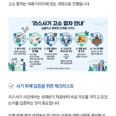
글로벌 파트너 로펌
고소 절차는 아래 이미지에 있는 과정으로 진행됩니다.
고객의 소리
통합검색
AI대륜
업무사례
형사 주요 업무사례
사례분석/최신동향
형사 법률정보
법률지식인
형사소송·상담후기
업무분야
사기 피해 입증을 위한 체크리스트
형사그룹 업무
리스사기 사건에서는 상대방이 처음부터 속일 의도를 가지고 있었
전체
는지를 입증하는 것이 중요합니다.
구성원 소개
이를 위해 계약 과정에서 주고받은 자료와 대화 내용을 확보해 두