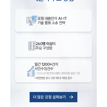
로펌 대륜만의
AI·IT
기술 활용 소송 전략
260명 이상
의
주요 구성원
월간
1200+
건의
사건수임건수
*
2026년 1월 변호사협회 경유증표 발급 기준
*대한변협 광고 규정 제4조 제1호 준수
더 많은 강점 살펴보기