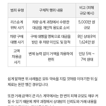
비고 (피해 
범죄 유형
구체적 행위 내용
규모 예시)
리스승계 
차량 승계 과정에서 수령한 
5,000만 원 
위탁 사기
대금을 개인적 용도로 소비
규모
차량 구매 
구매 대행을 명목으로 대금을 
8인 상대 8억 
대행 사기
받은 후 차량 미인도 및 잠적
1,624만 원
고액 
변제 능력 없이 거액을 차용하여 
인당 5억 ~ 
차용금 
편취
7억 원대
사기
쉽게 말하면 위 사례들은 모두 약속을 지킬 것처럼 이야기한 뒤 실
제로는 돈만 챙긴 경우입니다.
또한 거래 금액이 큰 리스 계약에서는 한 번의 피해 규모도 매우 커
질 수 있기 때문에 계약 과정에서 상대방의 신뢰도와 거래 내용을 