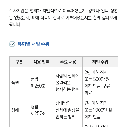
수사기관은 합의가 자발적으로 이루어졌는지, 강요나 압박 정황
은 없었는지, 피해 회복이 실제로 이루어졌는지를 함께 살펴보게 
됩니다.
유형별 처벌 수위
구분
적용 법률
주요 내용
처벌 수위
2년 이하 징역 
사람의 신체에 
형법 
또는 500만 원 
폭행
물리력을 
제260조
이하 벌금·구류·
행사하는 행위
과료
상대방의 
7년 이하 징역 
형법 
상해
신체에 손상을 
또는 1,000만 원 
제257조
입히는 행위
이하 벌금