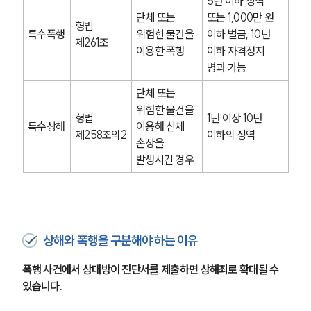
5년 이하 징역 
단체 또는 
또는 1,000만 원 
형법 
특수폭행
위험한 물건을 
이하 벌금, 10년 
제261조
이용한 폭행
이하 자격정지 
병과 가능
단체 또는 
위험한 물건을 
형법 
1년 이상 10년 
특수상해
이용해 신체 
제258조의2
이하의 징역
손상을 
발생시킨 경우
상해와 폭행을 구분해야 하는 이유
폭행 사건에서 상대방이 진단서를 제출하면 상해죄로 확대될 수 
있습니다.