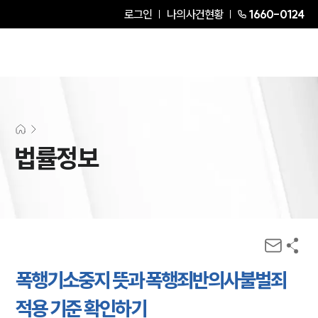
로그인
나의사건현황
1660-0124
법률정보
폭행기소중지 뜻과 폭행죄반의사불벌죄
적용 기준 확인하기