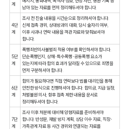
메시지, 통화내역, 목격자 정보, 현장 사진, 병원 기록 등 
계
남아 있는 자료를 먼저 정리해두셔야 합니다.
조사 전 진술 내용을 시간순으로 정리하셔야 합니다. 
4단
신체 접촉 경위, 상대방과의 대화, 당시 술자리 여부, 
계
이후 사과나 연락 내용을 객관 자료와 맞춰보셔야 
합니다.
폭행죄반의사불벌죄 적용 여부를 확인하셔야 합니다. 
5단
단순폭행인지, 상해·특수폭행·공동폭행 요소가 
계
있는지에 따라 합의 효과가 달라질 수 있으므로 죄명을 
먼저 구분하셔야 합니다.
합의가 필요하다면 직접 연락보다 법률 대리인을 통해 
6단
안전한 방식으로 진행하셔야 합니다. 합의금, 지급 일정, 
계
처벌불원 의사, 향후 접촉 제한 내용을 문서로 
정리해두셔야 합니다.
조사 이후 처분에 대비해 양형자료를 준비하셔야 
7단
합니다. 반성문, 재발 방지 계획, 상담 이수 자료, 직장·
계
가족관계 자료 등 사건 경위와 연결되는 자료를 