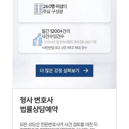
260명 이상
의
주요 구성원
월간
1200+
건의
사건수임건수
*
2026년 1월 변호사협회 경유증표 발급 기준
*대한변협 광고 규정 제4조 제1호 준수
더 많은 강점 살펴보기
형사
변호사
법률상담예약
모든 상담은 전문변호사가 사건 검토를 마친 뒤