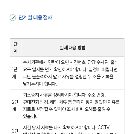
공지사항
법률 블로그
법률서식
단계별 대응 절차
뉴스레터/브로슈어
세미나
대륜법률상담예약
단
실제 대응 방법
계
대륜법률상담예약
수사기관에서 연락이 오면 사건번호, 담당 수사관, 출석 
1단
요구 일시를 먼저 확인하셔야 합니다. 일정이 어렵다면 
계
무단 불출석하지 말고 사유를 설명한 뒤 조율 기록을 
남겨두셔야 합니다.
기소중지 사유를 정리하셔야 합니다. 주소 변경, 
2단
휴대전화 변경, 해외 체류 등 연락이 닿지 않았던 이유를 
계
자료로 설명할 수 있어야 조사 회피 오해를 줄일 수 
있습니다.
사건 당시 자료를 다시 확보하셔야 합니다. CCTV, 
3단