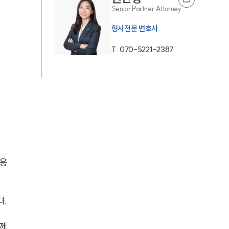
Senior Partner Attorney
AI대륜
형사전문 변호사
업무사례
T.
070-5221-2387
형사 주요 업무사례
사례분석/최신동향
형사 법률정보
법률지식인
형사소송·상담후기
용 
업무분야
다.
형사그룹 업무
께 