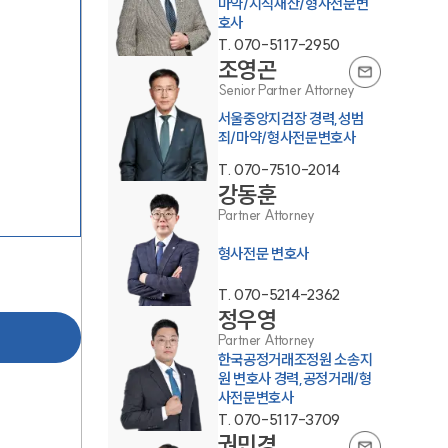
마약/지식재산/형사전문변
호사
T.
070-5117-2950
조영곤
Senior Partner Attorney
서울중앙지검장 경력,성범
죄/마약/형사전문변호사
T.
070-7510-2014
그룹소개
강동훈
Partner Attorney
그룹소개
형사전문 변호사
대륜의 강점
T.
070-5214-2362
정우영
오시는 길
Partner Attorney
한국공정거래조정원 소송지
글로벌 파트너 로펌
원 변호사 경력,공정거래/형
사전문변호사
고객의 소리
T.
070-5117-3709
권민경
통합검색