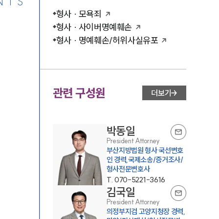
NTS
형사 · 모욕죄
형사 · 사이버명예훼손
형사 · 명예훼손/허위사실유포
관련 구성원
더보기
박동일
President Attorney
부산지방법원 형사 국선변호
인 경력,국제소송/증거조사/
형사전문변호사
T.
070-5221-3616
김국일
President Attorney
의정부지검 고양지청장 경력,