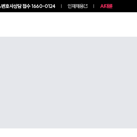
변호사상담 접수
1660-0124
인재채용
AI대륜
구성원 소개
소식/자료