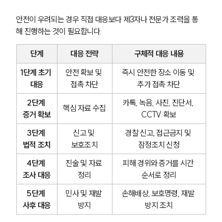
안전이 우려되는 경우 직접 대응보다 제3자나 전문가 조력을 통
해 진행하는 것이 필요합니다.
단계
대응 전략
구체적 대응 내용
1단계 초기 
안전 확보 및 
즉시 안전한 장소 이동 및 
대응
접촉 차단
추가 접촉 차단
2단계 
카톡, 녹음, 사진, 진단서, 
핵심 자료 수집
증거 확보
CCTV 확보
3단계 
신고 및 
경찰 신고, 접근금지 및 
법적 조치
보호조치
잠정조치 신청
4단계 
진술 및 자료 
피해 경위와 증거를 시간 
조사 대응
정리
순서로 정리
5단계 
민사 및 재발 
손해배상, 보호명령, 재발 
사후 대응
방지
방지 조치