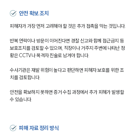
안전 확보 조치
피해자가 가장 먼저 고려해야 할 것은 추가 접촉을 막는 것입니다.
반복 연락이나 방문이 이어진다면 경찰 신고와 함께 접근금지 등 
보호조치를 검토할 수 있으며, 직장이나 거주지 주변에 나타난 정
황은 CCTV나 목격자 진술로 남겨야 합니다.
그룹소개
수사기관은 재발 위험이 높다고 판단하면 피해자 보호를 위한 조
치를 검토합니다.
그룹소개
대륜의 강점
오시는 길
안전을 확보하지 못하면 증거 수집 과정에서 추가 피해가 발생할 
글로벌 파트너 로펌
수 있습니다.
고객의 소리
통합검색
AI대륜
피해 자료 정리 방식
업무사례