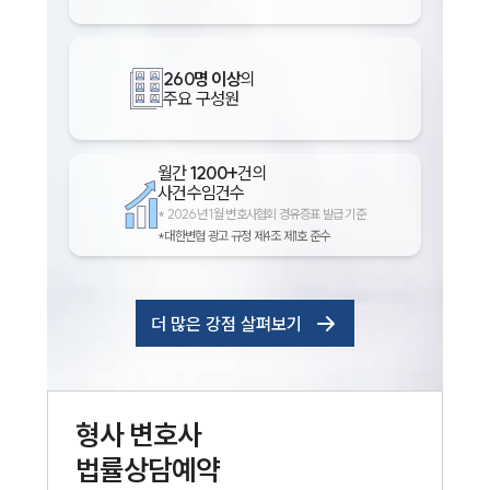
260명 이상
의
주요 구성원
월간
1200+
건의
사건수임건수
*
2026년 1월 변호사협회 경유증표 발급 기준
*대한변협 광고 규정 제4조 제1호 준수
더 많은 강점 살펴보기
형사
변호사
법률상담예약