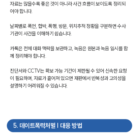
자료는 많을수록 좋은 것이 아니라 사건 흐름이 보이도록 정리되
형사 주요 업무사례
어야 합니다.
사례분석/최신동향
형사 법률정보
날짜별로 폭언, 협박, 폭행, 방문, 위치추적 정황을 구분하면 수사
법률지식인
기관이 사건을 이해하기 쉽습니다.
형사소송·상담후기
카톡은 전체 대화 맥락을 보관하고, 녹음은 원본과 녹음 일시를 함
업무분야
께 정리해야 합니다.
형사그룹 업무
진단서와 CCTV는 확보 가능 기간이 제한될 수 있어 신속한 요청
전체
이 필요하며, 자료가 흩어져 있으면 재판에서 반복성과 고의성을 
설명하기 어려워질 수 있습니다.
구성원 소개
형사전문변호사
5
.
데이트폭력처벌 | 대응 방법
소식/자료