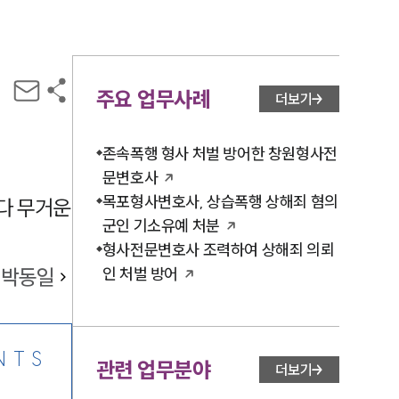
주요 업무사례
더보기
존속폭행 형사 처벌 방어한 창원형사전
문변호사
목포형사변호사, 상습폭행 상해죄 혐의
다 무거운
군인 기소유예 처분
형사전문변호사 조력하여 상해죄 의뢰
박동일
인 처벌 방어
NTS
관련 업무분야
더보기