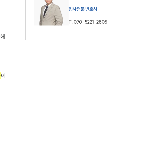
형사전문 변호사
AI대륜
T.
070-5221-2805
업무사례
피해
형사 주요 업무사례
사례분석/최신동향
형사 법률정보
준
이 
법률지식인
형사소송·상담후기
업무분야
형사그룹 업무