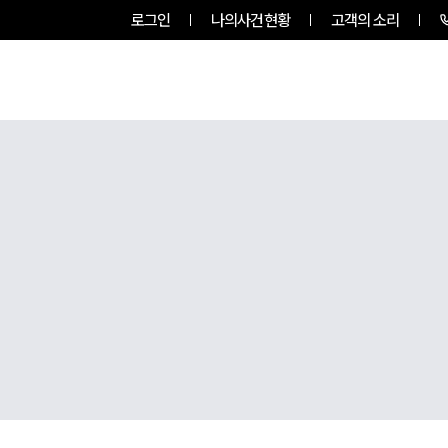
로그인
나의사건현황
고객의 소리
그룹소개
업무사례
업무분야