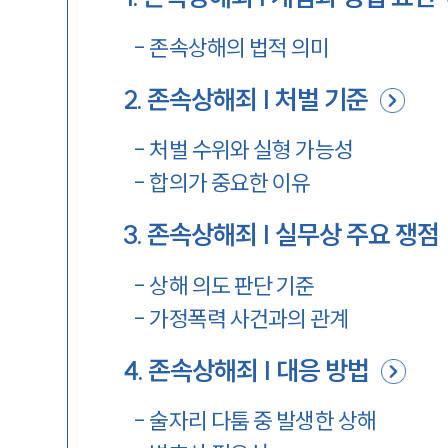
-
존속상해의 법적 의미
2
.
존속상해죄 | 처벌 기준
-
처벌 수위와 실형 가능성
-
합의가 중요한 이유
3
.
존속상해죄 | 실무상 주요 쟁점
-
상해 의도 판단 기준
-
가정폭력 사건과의 관계
4
.
존속상해죄 | 대응 방법
-
술자리 다툼 중 발생한 상해