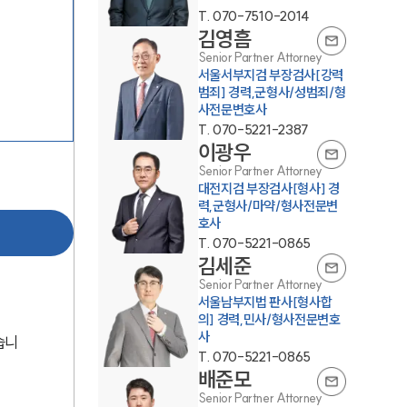
T.
070-7510-2014
김영흠
Senior Partner Attorney
서울서부지검 부장검사[강력
범죄] 경력,군형사/성범죄/형
사전문변호사
T.
070-5221-2387
이광우
그룹소개
Senior Partner Attorney
대전지검 부장검사[형사] 경
력,군형사/마약/형사전문변
그룹소개
호사
T.
070-5221-0865
대륜의 강점
김세준
Senior Partner Attorney
오시는 길
서울남부지법 판사[형사합
의] 경력,민사/형사전문변호
글로벌 파트너 로펌
사
습니
T.
070-5221-0865
고객의 소리
배준모
Senior Partner Attorney
통합검색