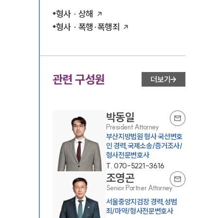
형사 · 상해
형사 · 폭행·폭행죄
관련 구성원
더보기
박동일
President Attorney
부산지방법원 형사 국선변호
인 경력,국제소송/증거조사/
형사전문변호사
T.
070-5221-3616
조영곤
Senior Partner Attorney
서울중앙지검장 경력,성범
죄/마약/형사전문변호사