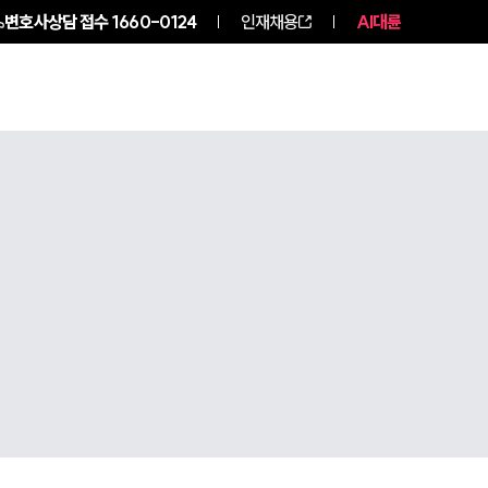
변호사상담 접수
1660-0124
인재채용
AI대륜
구성원 소개
소식/자료