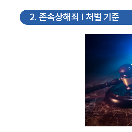
2
.
존속상해죄 | 처벌 기준