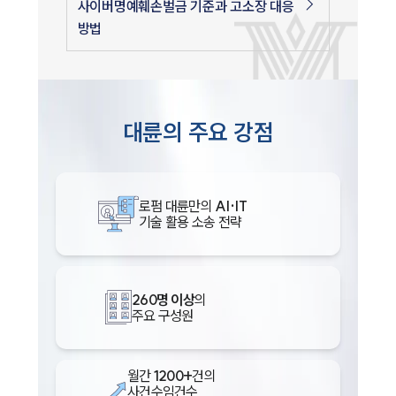
사이버명예훼손벌금 기준과 고소장 대응
방법
대륜의 주요 강점
로펌 대륜만의
AI·IT
기술 활용 소송 전략
260명 이상
의
주요 구성원
월간
1200+
건의
사건수임건수