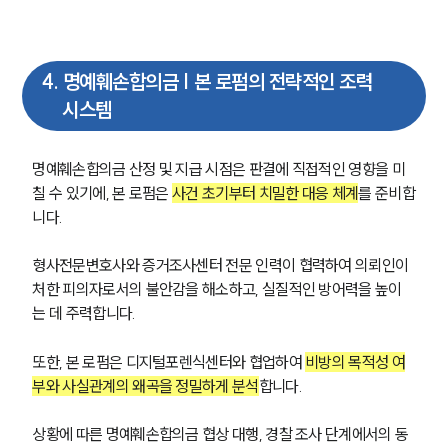
구성원 소개
4
.
명예훼손합의금 | 본 로펌의 전략적인 조력
형사전문변호사
시스템
소식/자료
명예훼손합의금 산정 및 지급 시점은 판결에 직접적인 영향을 미
칠 수 있기에, 본 로펌은 
사건 초기부터 치밀한 대응 체계
를 준비합
언론보도
니다.
공지사항
법률 블로그
법률서식
형사전문변호사와 증거조사센터 전문 인력이 협력하여 의뢰인이 
뉴스레터/브로슈어
처한 피의자로서의 불안감을 해소하고, 실질적인 방어력을 높이
세미나
는 데 주력합니다.
또한, 본 로펌은 디지털포렌식센터와 협업하여 
비방의 목적성 여
대륜법률상담예약
부와 사실관계의 왜곡을 정밀하게 분석
합니다.
대륜법률상담예약
상황에 따른 명예훼손합의금 협상 대행, 경찰 조사 단계에서의 동