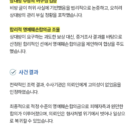
상대방 주장의 허구성 입증
그룹소개
대륜의 강점
비방 글이 허위 사실에 기반했음을 법리적으로 논증하고, 오히려 
오시는 길
상대방의 관리 부실 정황을 포착했습니다.
글로벌 파트너 로펌
고객의 소리
합리적 명예훼손합의금 조율
통합검색
상대방이 요구하는 과도한 보상 대신, 증거조사 결과를 바탕으로 
AI대륜
산정된 합리적인 선에서 명예훼손합의금을 제안하여 협상을 주도
했습니다.
업무사례
형사 주요 업무사례
사건 결과
사례분석/최신동향
형사 법률정보
전략적인 조력 결과, 수사기관은 의뢰인에게 고의성이 없었음을 
법률지식인
인정하였습니다.
형사소송·상담후기
최종적으로 적정 수준의 명예훼손합의금으로 피해자측과 원만한 
업무분야
합의가 이루어졌으며, 의뢰인은 형사처벌 위기에서 벗어나 일상으
로 복귀할 수 있었습니다.
형사그룹 업무
전체