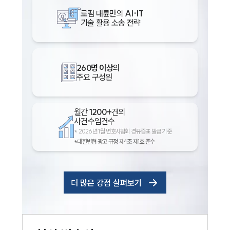
로펌 대륜만의
AI·IT
기술 활용 소송 전략
260명 이상
의
주요 구성원
월간
1200+
건의
사건수임건수
*
2026년 1월 변호사협회 경유증표 발급 기준
*대한변협 광고 규정 제4조 제1호 준수
더 많은 강점 살펴보기