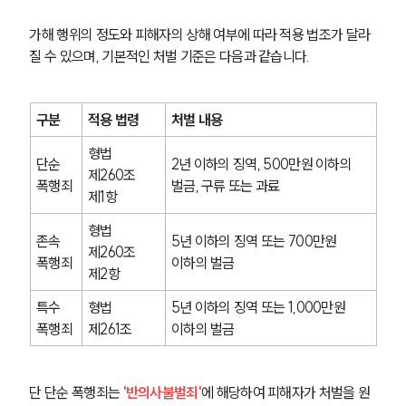
가해 행위의 정도와 피해자의 상해 여부에 따라 적용 법조가 달라
질 수 있으며, 기본적인 처벌 기준은 다음과 같습니다.
구분
적용 법령
처벌 내용
형법 
단순 
2년 이하의 징역, 500만원 이하의 
제260조 
폭행죄
벌금, 구류 또는 과료
제1항
형법 
존속 
5년 이하의 징역 또는 700만원 
제260조 
폭행죄
이하의 벌금
제2항
특수 
형법 
5년 이하의 징역 또는 1,000만원 
폭행죄
제261조
이하의 벌금
단 단순 폭행죄는 
'반의사불벌죄'
에 해당하여 피해자가 처벌을 원