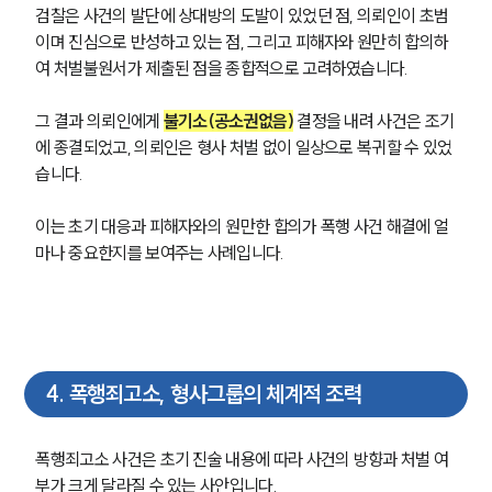
통합검색
검찰은 사건의 발단에 상대방의 도발이 있었던 점, 의뢰인이 초범
AI대륜
이며 진심으로 반성하고 있는 점, 그리고 피해자와 원만히 합의하
여 처벌불원서가 제출된 점을 종합적으로 고려하였습니다.
업무사례
그 결과 의뢰인에게 
불기소(공소권없음)
 결정을 내려 사건은 조기
형사 주요 업무사례
에 종결되었고, 의뢰인은 형사 처벌 없이 일상으로 복귀할 수 있었
사례분석/최신동향
습니다.
형사 법률정보
법률지식인
형사소송·상담후기
이는 초기 대응과 피해자와의 원만한 합의가 폭행 사건 해결에 얼
마나 중요한지를 보여주는 사례입니다.
업무분야
형사그룹 업무
전체
4
.
폭행죄고소, 형사그룹의 체계적 조력
구성원 소개
폭행죄고소 사건은 초기 진술 내용에 따라 사건의 방향과 처벌 여
형사전문변호사
부가 크게 달라질 수 있는 사안입니다.