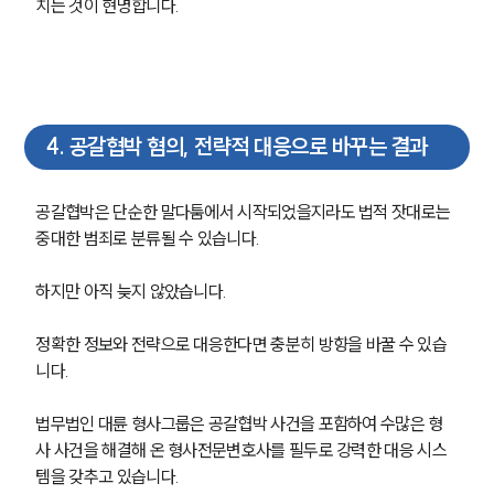
AI대륜
치는 것이 현명합니다.
업무사례
형사 주요 업무사례
사례분석/최신동향
4
.
공갈협박 혐의, 전략적 대응으로 바꾸는 결과
형사 법률정보
법률지식인
형사소송·상담후기
공갈협박은 단순한 말다툼에서 시작되었을지라도 법적 잣대로는 
중대한 범죄로 분류될 수 있습니다.
업무분야
하지만 아직 늦지 않았습니다.
형사그룹 업무
전체
정확한 정보와 전략으로 대응한다면 충분히 방향을 바꿀 수 있습
니다.
구성원 소개
법무법인 대륜 형사그룹은 공갈협박 사건을 포함하여 수많은 형
사 사건을 해결해 온 형사전문변호사를 필두로 강력한 대응 시스
형사전문변호사
템을 갖추고 있습니다.