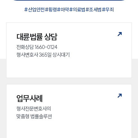
#
산업안전
#
횡령
#
마약
#
의료법
#
조세범
#
무죄
대륜법률 상담
전화상담 1660-0124 

형사변호사 365일 상시대기
업무사례
형사전문변호사의 

맞춤형 법률솔루션