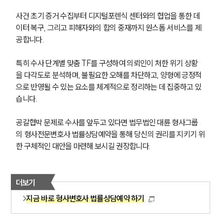
사건 초기 증거 수집부터 디지털포렌식 센터와의 협업을 통한 데
소식/자료
이터 복구, 그리고 피해자와의 합의 중재까지 원스톱 서비스를 제
언론보도
공합니다.
공지사항
법률 블로그
특히 수사 단계별 맞춤 TF를 구성하여 의뢰인이 처한 위기 상황
법률서식
을 다각도로 분석하며, 불필요한 오해를 차단하고, 양형에 긍정적
뉴스레터/브로슈어
으로 반영될 수 있는 요소를 체계적으로 정리하는 데 집중하고 있
세미나
습니다.
대륜법률상담예약
공갈협박 문제로 수사를 앞두고 있다면 법무법인 대륜 형사그룹
의 형사전문변호사 법률상담예약을 통해 당신의 권리를 지키기 위
대륜법률상담예약
한 구체적인 대안을 마련해 보시길 권장합니다.
더보기
지금 바로 형사변호사 법률상담예약 하기