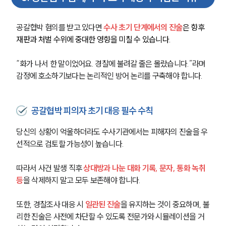
공갈협박 혐의를 받고 있다면 
수사 초기 단계에서의 진술
은 향후 
재판과 처벌 수위에 중대한 영향을 미칠 수 있습니다.
“화가 나서 한 말이었어요. 경찰에 불려갈 줄은 몰랐습니다.”라며 
감정에 호소하기보다는 논리적인 방어 논리를 구축해야 합니다.
공갈협박 피의자 초기 대응 필수 수칙
당신의 상황이 억울하더라도 수사기관에서는 피해자의 진술을 우
그룹소개
선적으로 검토할 가능성이 높습니다.
그룹소개
따라서 사건 발생 직후 
상대방과 나눈 대화 기록, 문자, 통화 녹취 
대륜의 강점
등
을 삭제하지 말고 모두 보존해야 합니다.
오시는 길
글로벌 파트너 로펌
또한, 경찰조사 대응 시 
일관된 진술
을 유지하는 것이 중요하며, 불
고객의 소리
통합검색
리한 진술은 사전에 차단할 수 있도록 전문가와 시뮬레이션을 거