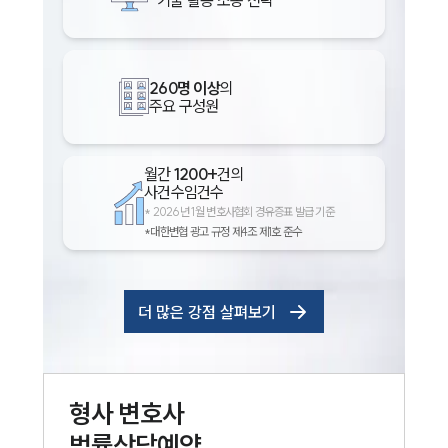
기술 활용 소송 전략
260명 이상
의
주요 구성원
월간
1200+
건의
사건수임건수
*
2026년 1월 변호사협회 경유증표 발급 기준
*대한변협 광고 규정 제4조 제1호 준수
더 많은 강점 살펴보기
형사
변호사
법률상담예약