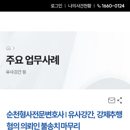
로그인
나의사건현황
1660-0124
주요 업무사례
유사강간 등
순천형사전문변호사 | 유사강간, 강제추행
혐의 의뢰인 불송치 마무리