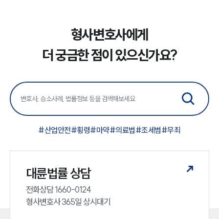
형사변호사에게
더 궁금한 점이 있으신가요?
#
산업안전
#
횡령
#
마약
#
의료법
#
조세범
#
무죄
대륜법률 상담
전화상담 1660-0124 

형사변호사 365일 상시대기