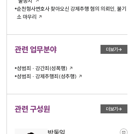
‘불송치’
순천형사변호사 찾아오신 강제추행 혐의 의뢰인, 불기
구성원 소개
소 마무리
형사전문변호사
소식/자료
관련 업무분야
더보기
언론보도
공지사항
성범죄 · 강간죄(성폭행)
법률 블로그
성범죄 · 강제추행죄(성추행)
법률서식
뉴스레터/브로슈어
세미나
관련 구성원
대륜법률상담예약
더보기
대륜법률상담예약
박동일