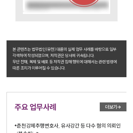
대륜의 강점
오시는 길
글로벌 파트너 로펌
고객의 소리
통합검색
AI대륜
본 콘텐츠는 법무법인(유한) 대륜의 실제 업무 사례를 바탕으로 일부
업무사례
각색하여 작성되었으며, 저작권은 당사에 귀속됩니다.
무단 전재, 복제 및 배포 등 저작권 침해 행위에 대해서는 관련 법령에
형사 주요 업무사례
따른 조치가 이루어질 수 있습니다.
사례분석/최신동향
형사 법률정보
법률지식인
형사소송·상담후기
주요 업무사례
더보기
업무분야
형사그룹 업무
춘천강제추행변호사, 유사강간 등 다수 혐의 의뢰인
전체