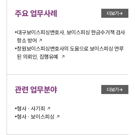
소식/자료
주요 업무사례
더보기
언론보도
공지사항
법률 블로그
대구보이스피싱변호사, 보이스피싱 현금수거책 검사
법률서식
뉴스레터/브로슈어
항소 방어
세미나
창원보이스피싱변호사의 도움으로 보이스피싱 연루
된 의뢰인, 집행유예
대륜법률상담예약
대륜법률상담예약
관련 업무분야
더보기
형사 · 사기죄
형사 · 보이스피싱