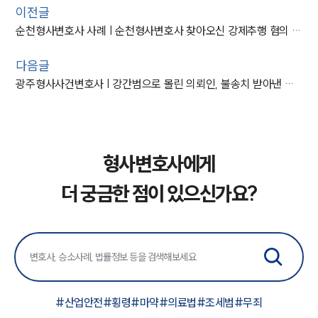
이전글
순천형사변호사 사례 | 순천형사변호사 찾아오신 강제추행 혐의 의뢰인, 불기소 마무리
다음글
광주형사사건변호사 | 강간범으로 몰린 의뢰인, 불송치 받아낸 광주형사사건변호사
형사변호사에게
더 궁금한 점이 있으신가요?
#
산업안전
#
횡령
#
마약
#
의료법
#
조세범
#
무죄