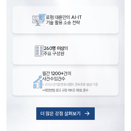
로펌 대륜만의
AI·IT
기술 활용 소송 전략
260명 이상
의
주요 구성원
월간
1200+
건의
사건수임건수
*
2026년 1월 변호사협회 경유증표 발급 기준
*대한변협 광고 규정 제4조 제1호 준수
더 많은 강점 살펴보기