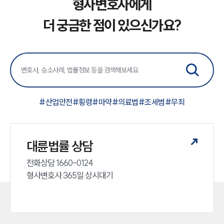
형사변호사에게
더 궁금한 점이 있으신가요?
#
산업안전
#
횡령
#
마약
#
의료법
#
조세범
#
무죄
대륜법률 상담
전화상담 1660-0124 

형사변호사 365일 상시대기