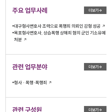
법률서식
뉴스레터/브로슈어
주요 업무사례
세미나
더보기
대구형사변호사 조력으로 폭행죄 의뢰인 감형 성공
대륜법률상담예약
목포형사변호사, 상습폭행 상해죄 혐의 군인 기소유예
대륜법률상담예약
처분
관련 업무분야
더보기
형사 · 폭행·폭행죄
관련 구성원
더보기