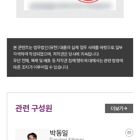
전체
구성원 소개
형사전문변호사
본 콘텐츠는 법무법인(유한) 대륜의 실제 업무 사례를 바탕으로 일부
각색하여 작성되었으며, 저작권은 당사에 귀속됩니다.
소식/자료
무단 전재, 복제 및 배포 등 저작권 침해 행위에 대해서는 관련 법령에
따른 조치가 이루어질 수 있습니다.
언론보도
공지사항
법률 블로그
법률서식
뉴스레터/브로슈어
세미나
관련 구성원
더보기
대륜법률상담예약
박동일
대륜법률상담예약
President Attorney