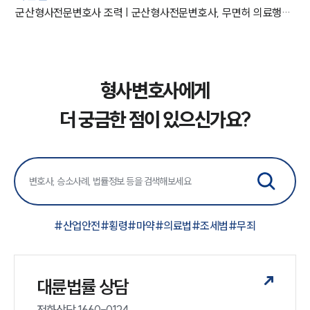
군산형사전문변호사 조력 | 군산형사전문변호사, 무면허 의료행위 고소당한 의뢰인 실형 피해
형사변호사에게
더 궁금한 점이 있으신가요?
#
산업안전
#
횡령
#
마약
#
의료법
#
조세범
#
무죄
대륜법률 상담
전화상담 1660-0124 
