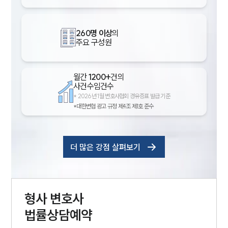
260명 이상
의
주요 구성원
월간
1200+
건의
사건수임건수
*
2026년 1월 변호사협회 경유증표 발급 기준
*대한변협 광고 규정 제4조 제1호 준수
더 많은 강점 살펴보기
형사
변호사
법률상담예약