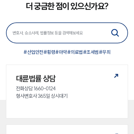
더 궁금한 점이 있으신가요?
#
산업안전
#
횡령
#
마약
#
의료법
#
조세범
#
무죄
대륜법률 상담
전화상담 1660-0124 

형사변호사 365일 상시대기