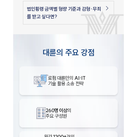
법인횡령 금액별 형량 기준과 감형·무죄
를 받고 싶다면?
대륜의 주요 강점
로펌 대륜만의
AI·IT
기술 활용 소송 전략
260명 이상
의
주요 구성원
월간
1200+
건의