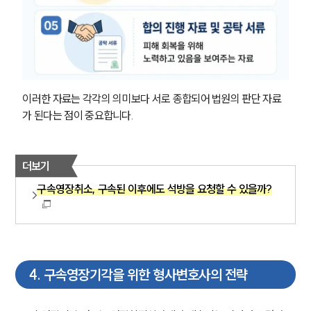
글로벌 파트너 로펌
고객의 소리
통합검색
AI대륜
업무사례
이러한 자료는 각각의 의미보다 서로 종합되어 법원의 판단 자료
가 된다는 점이 중요합니다.
형사 주요 업무사례
사례분석/최신동향
형사 법률정보
법률지식인
더보기
형사소송·상담후기
구속영장취소, 구속된 이후에도 석방을 요청할 수 있을까?
업무분야
형사그룹 업무
전체
4
.
구속영장기각을 위한 형사변호사의 전략
구성원 소개