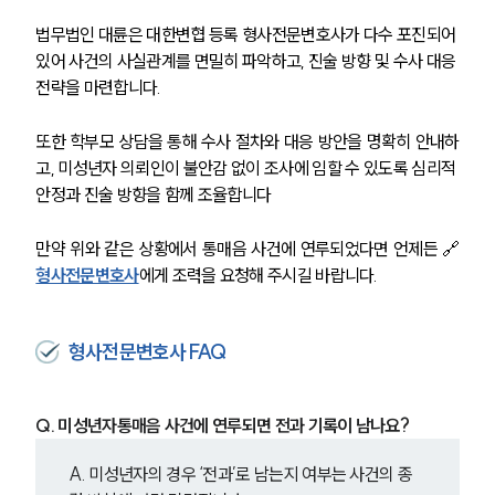
법무법인 대륜은 대한변협 등록 형사전문변호사가 다수 포진되어 
그룹소개
있어 사건의 사실관계를 면밀히 파악하고, 진술 방향 및 수사 대응 
전략을 마련합니다.
그룹소개
대륜의 강점
오시는 길
또한 학부모 상담을 통해 수사 절차와 대응 방안을 명확히 안내하
글로벌 파트너 로펌
고, 미성년자 의뢰인이 불안감 없이 조사에 임할 수 있도록 심리적 
고객의 소리
안정과 진술 방향을 함께 조율합니다
통합검색
AI대륜
만약 위와 같은 상황에서 통매음 사건에 연루되었다면 언제든 🔗
형사전문변호사
에게 조력을 요청해 주시길 바랍니다.
업무사례
형사 주요 업무사례
형사전문변호사 FAQ
사례분석/최신동향
형사 법률정보
법률지식인
Q. 미성년자통매음 사건에 연루되면 전과 기록이 남나요?
형사소송·상담후기
A.
미성년자의 경우 ‘전과’로 남는지 여부는 사건의 종