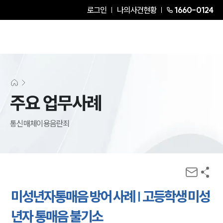
로그인
나의사건현황
1660-0124
주요 업무사례
통신매체이용음란죄
미성년자통매음 방어 사례 | 고등학생 미성
년자 통매음 불기소