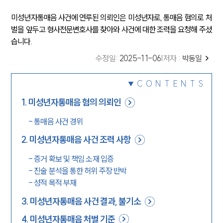
미성년자통매음 사건에 연루된 의뢰인은 미성년자로, 통매음 혐의로 처
벌을 앞두고 형사전문변호사를 찾아와 사건에 대한 조력을 요청해 주셨
습니다.
수정일
:
2025-11-06
|
저자 :
박동일
CONTENTS
1
.
미성년자통매음 혐의 의뢰인
-
통매음 사건 경위
2
.
미성년자통매음 사건 조력 사항
-
증거 확보 및 책임 소재 입증
-
진술 분석을 통한 허위 주장 반박
-
성적 목적 부재
3
.
미성년자통매음 사건 결과, 불기소
4
.
미성년자통매음 처벌 기준