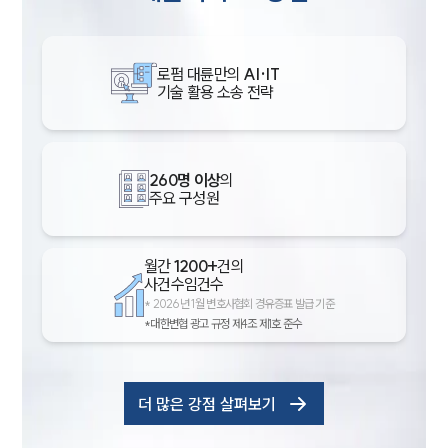
로펌 대륜만의
AI·IT
기술 활용 소송 전략
260명 이상
의
주요 구성원
월간
1200+
건의
사건수임건수
*
2026년 1월 변호사협회 경유증표 발급 기준
*대한변협 광고 규정 제4조 제1호 준수
더 많은 강점 살펴보기