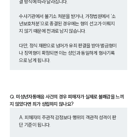
업무분야
결 방식에 따라 달라집니다.
형사그룹 업무
수사기관에서 불기소 처분을 받거나, 가정법원에서 ‘소
전체
년보호처분’으로 종결된 경우에는 형의 선고가 이뤄지
지 않기 때문에 전과로 남지 않습니다.
구성원 소개
다만, 정식 재판으로 넘어가 유죄 판결을 받아 벌금형이
나 징역형이 확정되면 이는 성인과 동일하게 형사기록
형사전문변호사
으로 남게 됩니다.
소식/자료
언론보도
공지사항
Q. 미성년자통매음 사건의 경우 피해자가 실제로 불쾌감을 느끼
법률 블로그
지 않았다면 죄가 성립하지 않나요?
법률서식
뉴스레터/브로슈어
세미나
A. 피해자의 주관적 감정보다 행위의 객관적 성격이 판
단 기준이 됩니다.