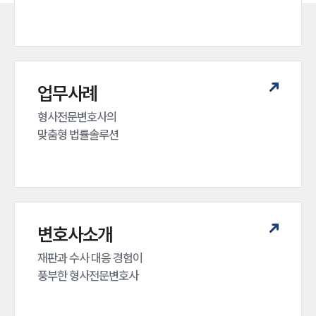
업무사례
형사전문변호사의 

맞춤형 법률솔루션
인재채용
만화로 보는 사례
변호사소개
재판과 수사 대응 경험이 

풍부한 형사전문변호사