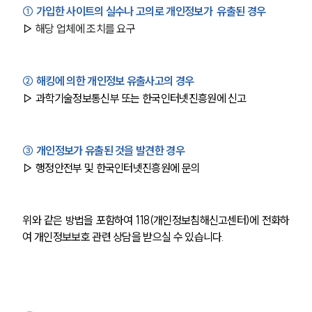
① 가입한 사이트의 실수나 고의로 개인정보가  유출된 경우
▷ 
해당 업체에 조치를 요구
② 해킹에 의한 개인정보 유출사고의 경우
▷ 과학기술정보통신부 또는 한국인터넷진흥원에 신고
③ 개인정보가 유출된 것을 발견한 경우
▷ 행정안전부 및 한국인터넷진흥원에 문의
위와 같은 방법을 포함하여 118(개인정보침해신고센터)에 전화하
여 개인정보보호 관련 상담을 받으실 수 있습니다. 