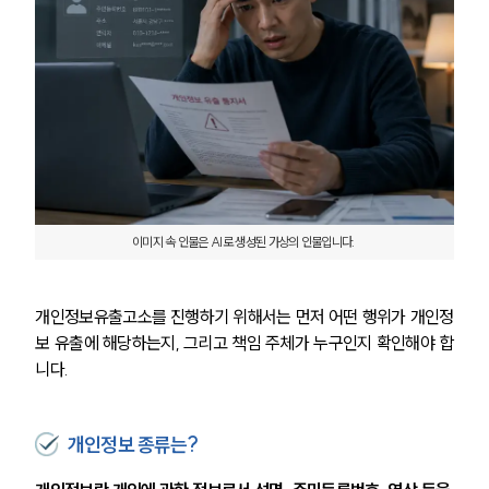
이미지 속 인물은 AI로 생성된 가상의 인물입니다. 
개인정보유출고소를 진행하기 위해서는 먼저 어떤 행위가 개인정
보 유출에 해당하는지, 그리고 책임 주체가 누구인지 확인해야 합
니다.
개인정보 종류는?