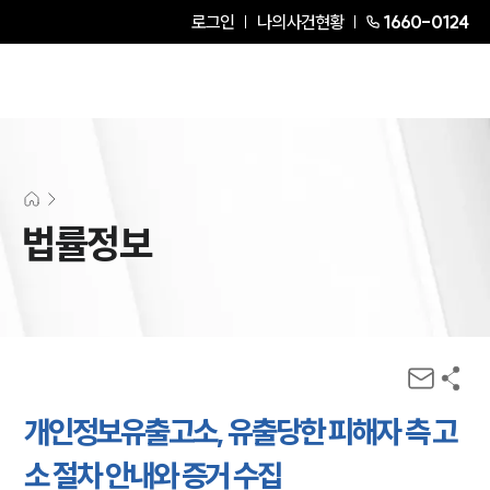
로그인
나의사건현황
1660-0124
법률정보
개인정보유출고소, 유출당한 피해자 측 고
소 절차 안내와 증거 수집