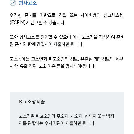
형사고소
수집한 증거를 기반으로 경찰 또는 사이버범죄 신고시스템 
(ECRM)에 신고할 수 있습니다.
또한 형사고소를 진행할 수 있으며 이때 고소장을 작성하여 준비
된 증거와 함께 
경찰서에 제출하면 됩니다.
고소장에는 고소인과 피고소인의 정보, 유출된 개인정보의 세부 
사항, 유출 경위, 고소 이유 등을 명시해야 합니다.
※ 고소장 제출
고소장은 피고소인의 주소지, 거소지, 현재지 또는 범죄
지를 관할하는 수사기관에 제출하면 됩니다.