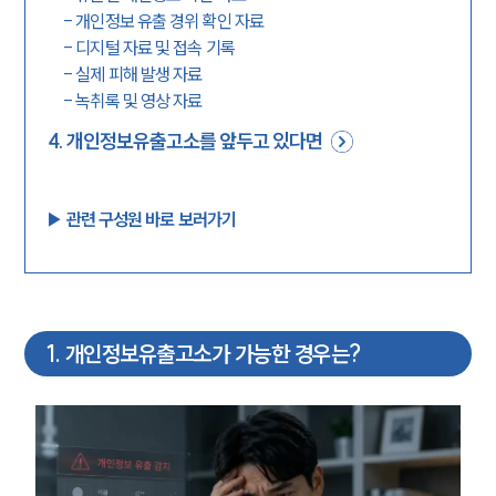
-
개인정보 유출 경위 확인 자료
-
디지털 자료 및 접속 기록
-
실제 피해 발생 자료
-
녹취록 및 영상 자료
4
.
개인정보유출고소를 앞두고 있다면
▶︎ 관련 구성원 바로 보러가기
1
.
개인정보유출고소가 가능한 경우는?