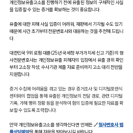
개인정보유출고소를 진행하기 전에 유출된 정보의 구체적인 사실
을 입증할 수 있는 증거를 확보하는 것이 중요합니다. 
유출에 대한 피해 사실 입증이 어려워, 재판에서 기각될 수도 있기 
때문에 사건 초기부터 전문변호사와 대응하는 것을 추천해 드립니
다.
대한민국 9위 로펌 대륜(25년 국세청 부가가치세 신고 기준)의 형
사전문변호사는 개인정보유출 피해자의 입장에서 유출 경위 확인
부터 고소장 작성, 수사기관 제출 자료 준비까지 고소 대리 전반을 
지원합니다.
증거 수집에 어려움을 겪고 있는 경우 증거조사 및 디지털포렌식 
센터와의 협업을 통해 유출된 개인정보의 전달 경로, 관련 디지털 
기록, 가해 행위 정황 등을 분석하여 혐의 입증에 필요한 자료를 확
보할 수 있도록 조력합니다.
만약 개인정보유출고소를 생각하신다면 언제든 🔗
형사변호사 법
률상담예약
을 통해 자문을 받아보시길 바랍니다. 