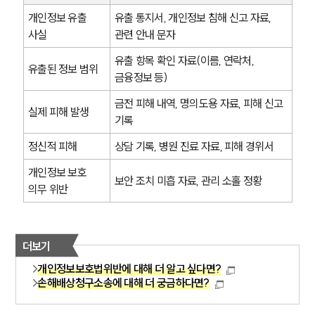
개인정보 유출 
유출 통지서, 개인정보 침해 신고 자료, 
사실
관련 안내 문자
유출 항목 확인 자료(이름, 연락처, 
유출된 정보 범위
금융정보 등)
금전 피해 내역, 명의도용 자료, 피해 신고 
실제 피해 발생
기록
정신적 피해
상담 기록, 병원 진료 자료, 피해 경위서
개인정보 보호 
보안 조치 미흡 자료, 관리 소홀 정황
의무 위반
더보기
개인정보보호법위반에 대해 더 알고 싶다면?
손해배상청구소송에 대해 더 궁금하다면?