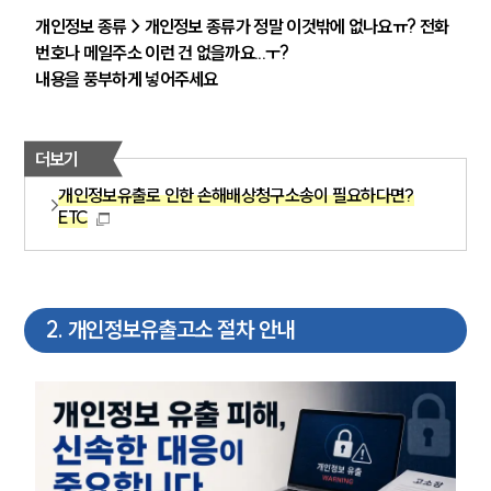
개인정보 종류 > 개인정보 종류가 정말 이것밖에 없나요ㅠ? 전화
번호나 메일주소 이런 건 없을까요...ㅜ?
내용을 풍부하게 넣어주세요
더보기
개인정보유출로 인한 손해배상청구소송이 필요하다면?
ETC
2
.
개인정보유출고소 절차 안내