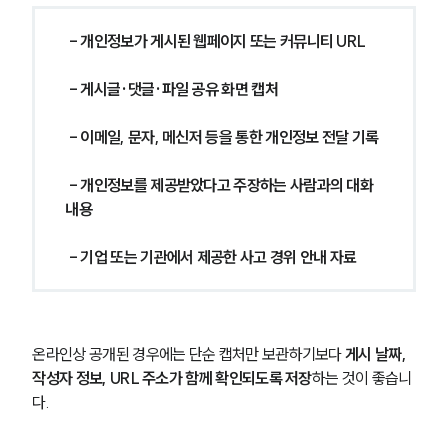
형사전문변호사
 - 개인정보가 게시된 웹페이지 또는 커뮤니티 URL
 - 게시글·댓글·파일 공유 화면 캡처
소식/자료
 - 이메일, 문자, 메신저 등을 통한 개인정보 전달 기록
언론보도
공지사항
 - 개인정보를 제공받았다고 주장하는 사람과의 대화 
법률 블로그
법률서식
내용
뉴스레터/브로슈어
세미나
 - 기업 또는 기관에서 제공한 사고 경위 안내 자료 
대륜법률상담예약
온라인상 공개된 경우에는 단순 캡처만 보관하기보다 
게시 날짜, 
대륜법률상담예약
작성자 정보, URL 주소가 함께 확인되도록 저장
하는 것이 좋습니
다.