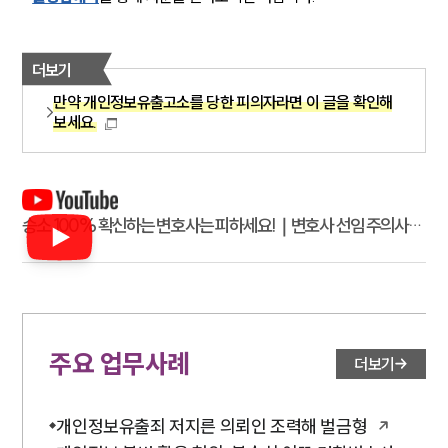
더보기
만약 개인정보유출고소를 당한 피의자라면 이 글을 확인해
보세요.
승소 100% 확신하는 변호사는 피하세요!｜변호사 선임 주의사항
5가지
주요 업무사례
더보기
개인정보유출죄 저지른 의뢰인 조력해 벌금형