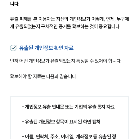
니다.
유출 피해를 본 이용자는 자신의 개인정보가 어떻게, 언제, 누구에
게 유출되었는지 구체적인 증거를 확보하는 것이 중요합니다.
유출된 개인정보 확인 자료
먼저 어떤 개인정보가 유출되었는지 특정할 수 있어야 합니다.
확보해야 할 자료는 다음과 같습니다.
 - 개인정보 유출 안내문 또는 기업의 유출 통지 자료
그룹소개
 - 유출된 개인정보 항목이 표시된 화면 캡처
그룹소개
대륜의 강점
오시는 길
 - 이름, 연락처, 주소, 이메일, 계좌정보 등 유출된 정