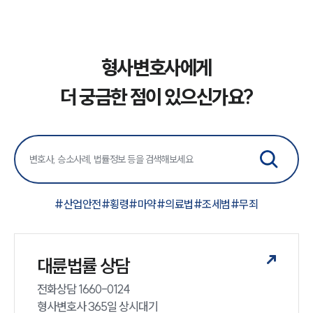
형사변호사에게
더 궁금한 점이 있으신가요?
#
산업안전
#
횡령
#
마약
#
의료법
#
조세범
#
무죄
대륜법률 상담
전화상담 1660-0124 

형사변호사 365일 상시대기