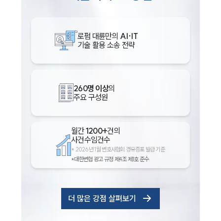
로펌 대륜만의
AI·IT
기술 활용 소송 전략
260명 이상
의
주요 구성원
월간
1200+
건의
사건수임건수
*
2026년 1월 변호사협회 경유증표 발급 기준
*대한변협 광고 규정 제4조 제1호 준수
더 많은 강점 살펴보기