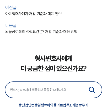
이전글
아동학대가해자 처벌 기준과 대응 전략
다음글
뇌물공여죄의 성립요건은? 처벌 기준과 대응 방법
형사변호사에게
더 궁금한 점이 있으신가요?
#
산업안전
#
횡령
#
마약
#
의료법
#
조세범
#
무죄