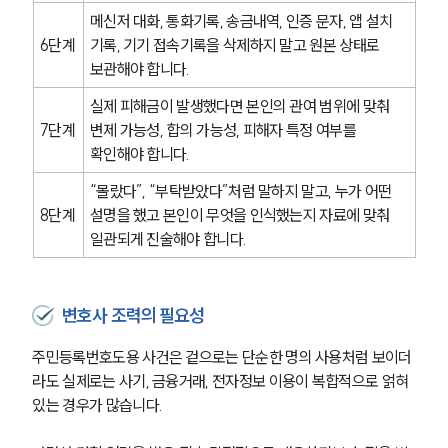
소식/자료
메신저 대화, 통화기록, 송금내역, 인증 문자, 앱 설치 
6단계
기록, 기기 접속기록을 삭제하지 말고 원본 상태로 
언론보도
보관해야 합니다.
공지사항
법률 블로그
실제 피해금이 발생했다면 본인의 관여 범위에 맞춰 
법률서식
7단계
변제 가능성, 합의 가능성, 피해자 특정 여부를 
뉴스레터/브로슈어
확인해야 합니다.
세미나
“몰랐다”, “부탁받았다”처럼 말하지 말고, 누가 어떤 
8단계
설명을 했고 본인이 무엇을 인식했는지 자료에 맞춰 
대륜법률상담예약
일관되게 진술해야 합니다.
대륜법률상담예약
변호사 조력의 필요성
주민등록번호도용 사건은 겉으로는 단순한 명의 사용처럼 보이더
라도 실제로는 사기, 금융거래, 전자정보 이용이 복합적으로 얽혀 
있는 경우가 많습니다. 