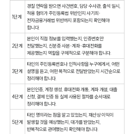
경찰 연락을 받으면 사건번호, 담당 수사관, 출석 일시, 
업무사례
적용 혐의가 주민등록법 위반인지 사기죄·
1단계
전자금융거래법 위반까지 포함되는지 확인해야 
형사 주요 업무사례
합니다.
사례분석/최신동향
형사 법률정보
본인이 직접 정보를 입력했는지, 인증번호만 
법률지식인
2단계
전달했는지, 신분증 사본·계좌·휴대전화를 
형사소송·상담후기
제공했는지 역할을 구체적으로 구분해야 합니다.
타인의 주민등록번호나 인적사항을 누구에게서, 어떤 
업무분야
3단계
설명을 듣고, 어떤 목적으로 전달받았는지 시간순으로 
정리해야 합니다.
형사그룹 업무
전체
본인인증, 계정 생성, 휴대전화 개통, 계좌 개설, 대출 
4단계
신청, 결제 인증 등 실제 사용된 절차를 순서대로 
정리해야 합니다.
구성원 소개
타인 명의라는 점을 알고 있었는지, 재산상 이익이 
형사전문변호사
5단계
발생할 것을 예상했는지, 대가를 받았는지, 
반복적으로 관여했는지 확인해야 합니다.