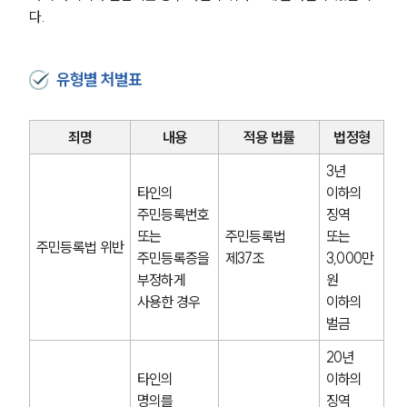
다.
유형별 처벌표
죄명
내용
적용 법률
법정형
3년 
타인의 
이하의 
주민등록번호 
징역 
또는 
주민등록법 
또는 
주민등록법 위반
주민등록증을 
제37조
3,000만 
부정하게 
원 
사용한 경우
이하의 
벌금
20년 
타인의 
이하의 
명의를 
징역 