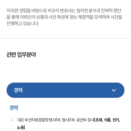
이러한 경험을 바탕으로 박규석 변호사는 철저한 분석과 전략적 판단
을 통해 의뢰인의 상황과 사건 특성에 맞는 해결책을 모색하며 사건을
진행하고 있습니다.
관련 업무분야
국방군사
조세
기업법무
회계감리
의료제약
학교폭력
산재
민사
이혼
형사
성범죄
헌법행정
가사
경력
(前) 부산지방검찰청 형사1부, 형사3부, 공안부 검사
[조세, 식품, 선거,
노동]