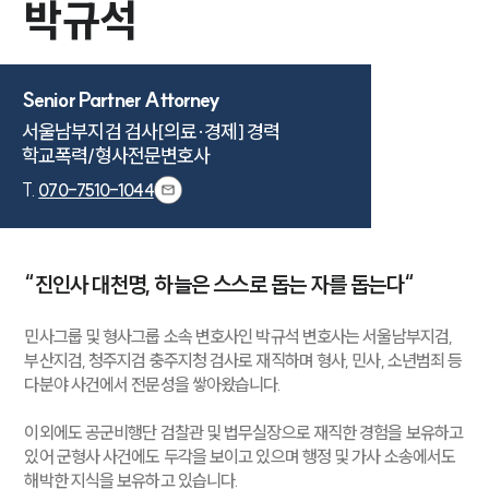
박규석
Senior Partner Attorney
서울남부지검 검사[의료·경제] 경력

학교폭력/형사전문변호사
T.
070-7510-1044
“진인사 대천명, 하늘은 스스로 돕는 자를 돕는다“
민사그룹 및 형사그룹 소속 변호사인 박규석 변호사는 서울남부지검,
부산지검, 청주지검 충주지청 검사로 재직하며 형사, 민사, 소년범죄 등
다분야 사건에서 전문성을 쌓아왔습니다.
이외에도 공군비행단 검찰관 및 법무실장으로 재직한 경험을 보유하고
있어 군형사 사건에도 두각을 보이고 있으며 행정 및 가사 소송에서도
해박한 지식을 보유하고 있습니다.