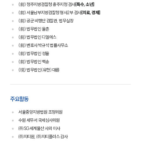
(前) 청주지방검찰청 충주지청 검사
[특수, 소년]
(前) 서울남부지방검찰청 형사2부 검사
[의료, 경제]
(前) 공군 비행단 검찰관, 법무실장
(前) 법무법인 율촌
(前) 법무법인 디엘에스
(前) 변호사 박규석 법률사무소
(前) 법무법인 성율
(前) 법무법인 백송
(現) 법무법인(유한) 대륜
주요활동
서울중앙지방법원 조정위원
수원 세무서 국세심사위원
㈜SG세계물산 사외 이사
㈜지티원, ㈜지티플러스 감사