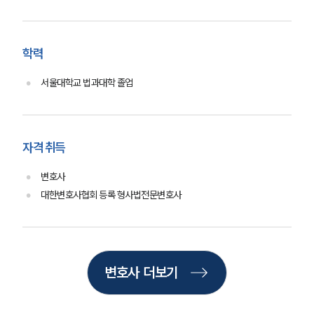
고객의 소리
통합검색
AI대륜
학력
업무사례
서울대학교 법과대학 졸업
형사 주요 업무사례
사례분석/최신동향
형사 법률정보
법률지식인
자격 취득
형사소송·상담후기
변호사
대한변호사협회 등록 형사법전문변호사
업무분야
형사그룹 업무
전체
변호사 더보기
구성원 소개