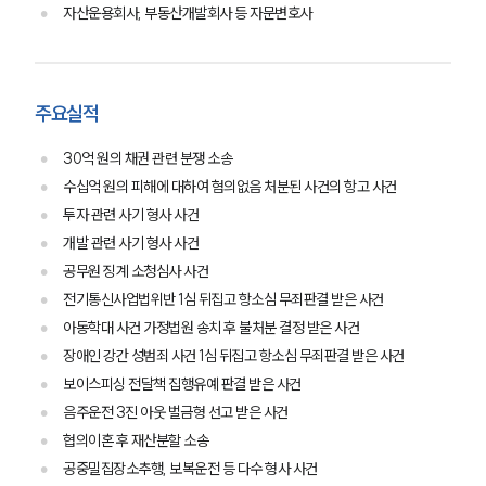
자산운용회사, 부동산개발회사 등 자문변호사
주요실적
30억 원의 채권 관련 분쟁 소송
수십억 원의 피해에 대하여 혐의없음 처분된 사건의 항고 사건
투자 관련 사기 형사 사건
개발 관련 사기 형사 사건
공무원 징계 소청심사 사건
전기통신사업법위반 1심 뒤집고 항소심 무죄판결 받은 사건
아동학대 사건 가정법원 송치 후 불처분 결정 받은 사건
그룹소개
장애인 강간 성범죄 사건 1심 뒤집고 항소심 무죄판결 받은 사건
보이스피싱 전달책 집행유예 판결 받은 사건
그룹소개
음주운전 3진 아웃 벌금형 선고 받은 사건
대륜의 강점
협의이혼 후 재산분할 소송
오시는 길
글로벌 파트너 로펌
공중밀집장소추행, 보복운전 등 다수 형사 사건