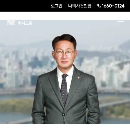
로그인
나의사건현황
1660-0124
박규석
Senior Partner Attorney