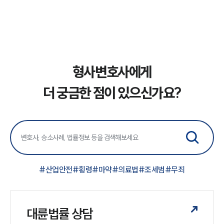
형사전문변호사
소식/자료
언론보도
형사변호사에게
공지사항
법률 블로그
더 궁금한 점이 있으신가요?
법률서식
뉴스레터/브로슈어
세미나
대륜법률상담예약
대륜법률상담예약
#
산업안전
#
횡령
#
마약
#
의료법
#
조세범
#
무죄
대륜법률 상담