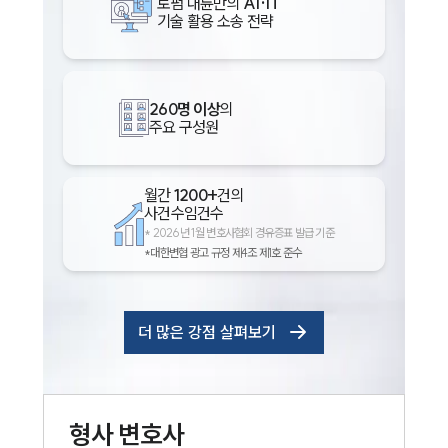
로펌 대륜만의
AI·IT
기술 활용 소송 전략
260명 이상
의
주요 구성원
월간
1200+
건의
사건수임건수
*
2026년 1월 변호사협회 경유증표 발급 기준
*대한변협 광고 규정 제4조 제1호 준수
더 많은 강점 살펴보기
형사
변호사