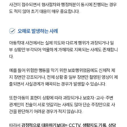
사건이 접수되면서 형사절차와 행정처분이 동시에 진행되는 경우
형사전문변호사
도 적지 않아 초기 대응이 매우 중요합니다.
소식/자료
오해로 발생하는 사례
언론보도
아동학대 사건에서는 실제 의도와 다르게 행위가 과장되거나 일
공지사항
부 상황만 부각되어 억울하게 가해자로 지목되는 사례도 존재합니
법률 블로그
다. 
법률서식
뉴스레터/브로슈어
예를 들어 위험한 행동을 막기 위한 보호행위였음에도 신체적 제
세미나
지 장면만 강조되거나, 전체 상황 중 일부 장면만 촬영된 영상이 제
출되면서 사실관계가 왜곡되는 경우가 발생할 수 있습니다.
대륜법률상담예약
또한 아동의 표현이 상황에 따라 과장되거나 보호자·교사·주변 
대륜법률상담예약
관계인의 진술이 서로 엇갈리는 사례도 많아 단순 주장만으로 사
건을 판단하기 어려운 경우가 적지 않습니다. 
따라서 
감정적으로 대응하기보다는 CCTV, 생활지도 기록, 상담