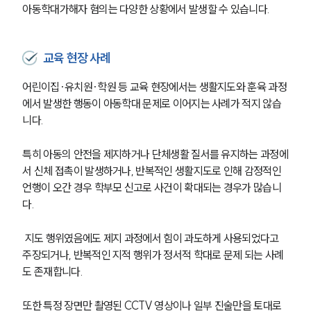
글로벌 파트너 로펌
아동학대가해자 혐의는 다양한 상황에서 발생할 수 있습니다.
고객의 소리
통합검색
AI대륜
교육 현장 사례
어린이집·유치원·학원 등 교육 현장에서는 생활지도와 훈육 과정
업무사례
에서 발생한 행동이 아동학대 문제로 이어지는 사례가 적지 않습
형사 주요 업무사례
니다.
사례분석/최신동향
형사 법률정보
특히 아동의 안전을 제지하거나 단체생활 질서를 유지하는 과정에
법률지식인
서 신체 접촉이 발생하거나, 반복적인 생활지도로 인해 감정적인 
형사소송·상담후기
언행이 오간 경우 학부모 신고로 사건이 확대되는 경우가 많습니
다.
업무분야
 지도 행위였음에도 제지 과정에서 힘이 과도하게 사용되었다고 
형사그룹 업무
주장되거나, 반복적인 지적 행위가 정서적 학대로 문제 되는 사례
전체
도 존재합니다. 
또한 특정 장면만 촬영된 CCTV 영상이나 일부 진술만을 토대로 
구성원 소개