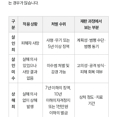
는 경우가 많습니다.
구
재판 과정에서 
적용 상황
처벌 수위
분
보는 부분
살
사형·무기 또는 
계획성·범행 수단·
피해자 사망
인
5년 이상 징역
범행 동기
죄
살
살해 의사 
인
있었으나 
미수범 처벌 및 
고의성·공격 방식·
미
사망 결과 
감경 가능
피해 회복 여부
수
없음
7년 이하의 징역, 
상
살해 의사 
10년 
상처 정도·치료 
해
없이 상해 
이하의자격정지 
기간
죄
발생
또는 1천만원 
이하의 벌금