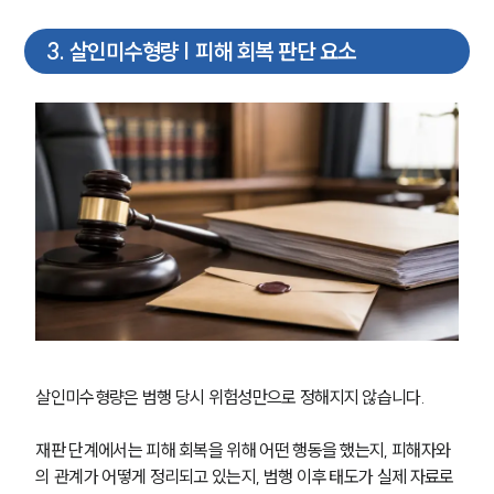
글로벌 파트너 로펌
고객의 소리
3
.
살인미수형량 | 피해 회복 판단 요소
통합검색
AI대륜
업무사례
형사 주요 업무사례
사례분석/최신동향
형사 법률정보
법률지식인
형사소송·상담후기
업무분야
형사그룹 업무
살인미수형량은 범행 당시 위험성만으로 정해지지 않습니다.
전체
재판 단계에서는 피해 회복을 위해 어떤 행동을 했는지, 피해자와
의 관계가 어떻게 정리되고 있는지, 범행 이후 태도가 실제 자료로 
구성원 소개