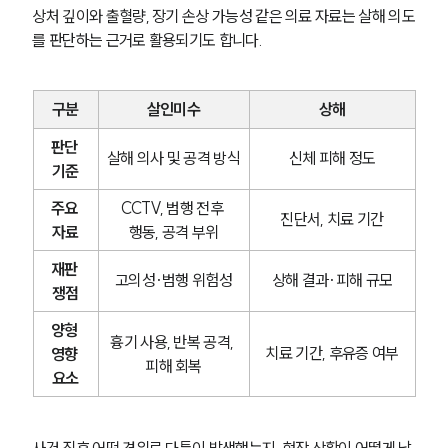
상처 깊이와 출혈량, 장기 손상 가능성 같은 의료 자료는 살해 의도
를 판단하는 근거로 활용되기도 합니다.
구분
살인미수
상해
판단 
살해 의사 및 공격 방식
신체 피해 정도
기준
주요 
CCTV, 범행 전후 
진단서, 치료 기간
자료
행동, 공격 부위
재판 
고의성·범행 위험성
상해 결과·피해 규모
쟁점
양형 
흉기 사용, 반복 공격, 
치료 기간, 후유증 여부
영향 
피해 회복
요소
사건 직후 어떤 경위로 다툼이 발생했는지, 현장 상황이 어떻게 남