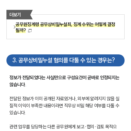
더보기
공무원징계령 공무상비밀누설죄, 징계 수위는 어떻게 결정
될까?
3
.
공무상비밀누설 혐의를 다툴 수 있는 경우는?
정보가 전달되었다는 사실만으로 구성요건이 곧바로 인정되지는 
않습니다.
전달된 정보가 이미 공개된 자료였거나, 외부에 알려지지 않을 실
그룹소개
질적 이익이 부족한 내용이라면 직무상 비밀 해당 여부를 다툴 수 
있습니다.
그룹소개
대륜의 강점
관련 업무를 담당하는 다른 공무원에게 보고·협의·검토 목적으
오시는 길