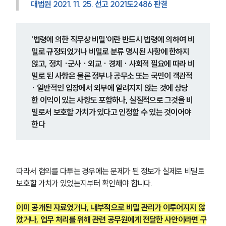
대법원 2021. 11. 25. 선고 2021도2486 판결
형사전문변호사
'법령에 의한 직무상 비밀'이란 반드시 법령에 의하여 비
소식/자료
밀로 규정되었거나 비밀로 분류 명시된 사항에 한하지 
않고, 정치 ·군사 · 외교 · 경제 · 사회적 필요에 따라 비
언론보도
밀로 된 사항은 물론 정부나 공무소 또는 국민이 객관적 
공지사항
· 일반적인 입장에서 외부에 알려지지 않는 것에 상당
법률 블로그
한 이익이 있는 사항도 포함하나, 실질적으로 그것을 비
법률서식
밀로서 보호할 가치가 있다고 인정할 수 있는 것이어야 
뉴스레터/브로슈어
한다
세미나
대륜법률상담예약
따라서 혐의를 다투는 경우에는 문제가 된 정보가 실제로 비밀로 
대륜법률상담예약
보호할 가치가 있었는지부터 확인해야 합니다.
이미 공개된 자료였거나, 내부적으로 비밀 관리가 이루어지지 않
았거나, 업무 처리를 위해 관련 공무원에게 전달한 사안이라면 구