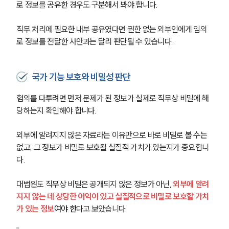
글로벌 파트너 로펌
로 정보를 공유한 경우도 구분해서 봐야 합니다.
고객의 소리
통합검색
직무 처리에 필요한 내부 공유였다면 권한 없는 외부인에게 임의
AI대륜
로 정보를 전달한 사안과는 달리 판단될 수 있습니다.
업무사례
국가 기능 보호와 비밀성 판단
형사 주요 업무사례
사례분석/최신동향
혐의를 다투려면 먼저 문제가 된 정보가 실제로 직무상 비밀에 해
형사 법률정보
당하는지 확인해야 합니다.
법률지식인
형사소송·상담후기
외부에 알려지지 않은 자료라는 이유만으로 바로 비밀로 볼 수는 
없고, 그 정보가 비밀로 보호될 실질적 가치가 있는지가 중요합니
다.
업무분야
형사그룹 업무
대법원도 직무상 비밀은 공개되지 않은 정보가 아닌, 
외부에 알려
전체
지지 않는 데 상당한 이익이 있고 실질적으로 비밀로 보호할 가치
가 있는 정보
여야 한
다고 보았습니다.
구성원 소개