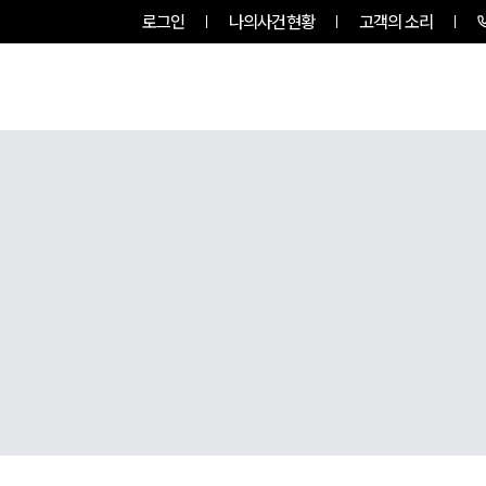
로그인
나의사건현황
고객의 소리
그룹소개
업무사례
업무분야