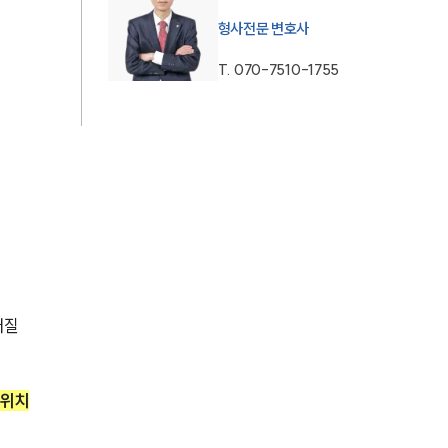
형사전문 변호사
AI대륜
T.
070-7510-1755
업무사례
형사 주요 업무사례
사례분석/최신동향
형사 법률정보
법률지식인
형사소송·상담후기
질 
업무분야
 위치
형사그룹 업무