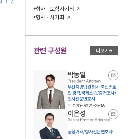
NTS
형사 · 보험사기죄
형사 · 사기죄
관련 구성원
더보기
박동일
President Attorney
부산지방법원 형사 국선변호
인 경력,국제소송/증거조사/
형사전문변호사
T.
070-5221-3616
이은성
Senior Partner Attorney
공정거래/형사전문변호사