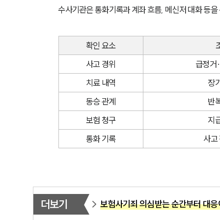
수사기관은 통화기록과 계좌 흐름, 메신저 대화 등을 
확인 요소
사고 경위
급정거·
치료 내역
장기
동승 관계
반복
보험 청구
지급
통화 기록
사고 
더보기
보험사기죄 의심받는 순간부터 대응