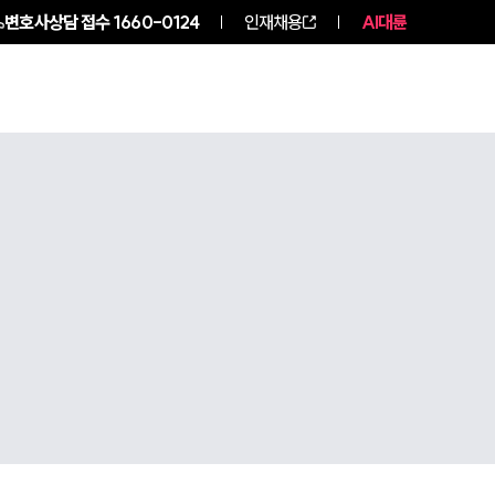
변호사상담 접수
1660-0124
인재채용
AI대륜
구성원 소개
소식/자료