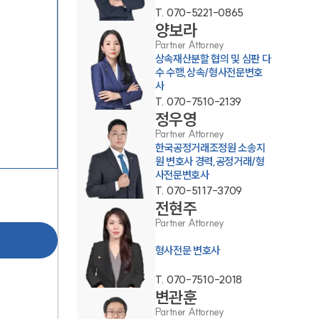
T.
070-5221-0865
양보라
Partner Attorney
상속재산분할 협의 및 심판 다
수 수행,상속/형사전문변호
사
T.
070-7510-2139
정우영
그룹소개
Partner Attorney
한국공정거래조정원 소송지
원 변호사 경력,공정거래/형
그룹소개
사전문변호사
T.
070-5117-3709
대륜의 강점
전현주
Partner Attorney
오시는 길
형사전문 변호사
글로벌 파트너 로펌
T.
070-7510-2018
고객의 소리
변관훈
Partner Attorney
통합검색